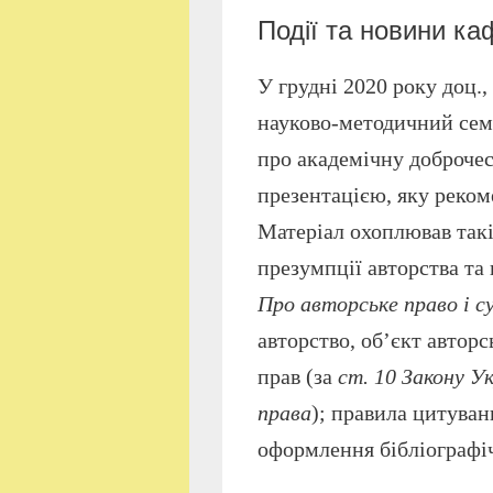
Події та новини к
У грудні 2020 року доц.,
науково-методичний семі
про академічну доброчес
презентацією, яку реком
Матеріал охоплював такі
презумпції авторства та 
Про авторське право і с
авторство, об’єкт автор
прав (за
ст. 10 Закону У
права
); правила цитува
оформлення бібліографі