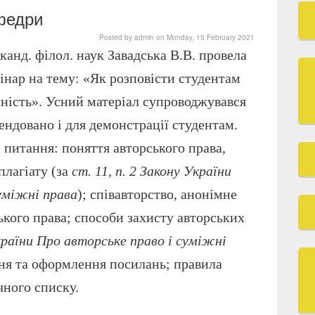
афедри
Posted by
admin
on
Monday, 15 February 2021
 канд. філол. наук Завадська В.В. провела
нар на тему: «Як розповісти студентам
ність». Усний матеріал супроводжувався
ендовано і для демонстрації студентам.
 питання: поняття авторського права,
плагіату (за
ст. 11, п. 2 Закону України
уміжні права
); співавторство, анонімне
ського права; способи захисту авторських
країни Про авторське право і суміжні
ння та оформлення посилань; правила
чного списку.