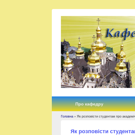
Про кафедру
Головна
» Як розповісти студентам про академі
Ви є тут
Як розповісти студента