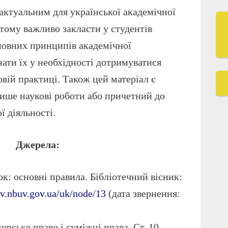
 актуальним для української академічної
 тому важливо закласти у студентів
новних принципів академічної
нати їх у необхідності дотримуватися
овій практиці. Також цей матеріал є
пише наукові роботи або причетний до
ї діяльності.
Джерела:
к: основні правила. Бібліотечний вісник:
bv.nbuv.gov.ua/uk/node/13
(дата звернення:
орське право і суміжні права. Ст. 10.