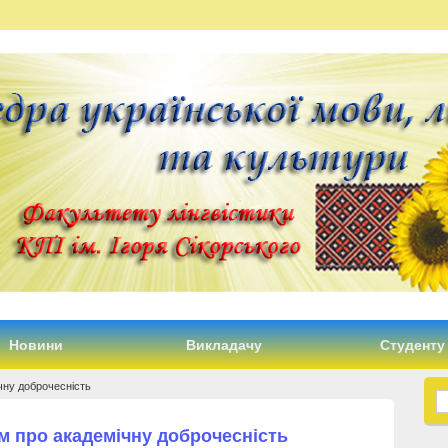
Новини
Викладачу
Студенту
чну доброчесність
м про академічну доброчесність