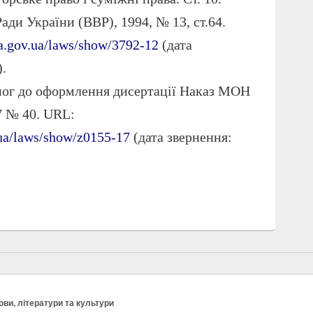
ади України (ВВР), 1994, № 13, ст.64.
da.gov.ua/laws/show/3792-12
(дата
.
мог до оформлення дисертації Наказ МОН
7 № 40. URL:
.ua/laws/show/z0155-17
(дата звернення:
ви, літератури та культури