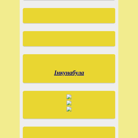
Інкунабула