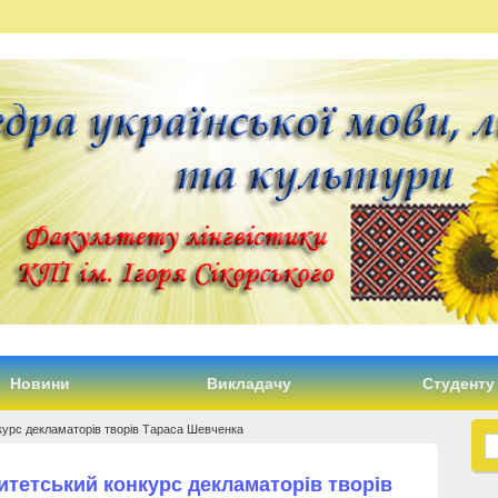
Новини
Викладачу
Студенту
курс декламаторів творів Тараса Шевченка
итетський конкурс декламаторів творів