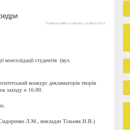
афедри
Posted by
writer
on
Monday, 10 March 2014
рі консолідації студентів
(вул.
рситетський конкурс декламаторів творів
ок заходу о 16.00.
х.
 Сидоренко Л.М., викладач Тільняк Н.В.)