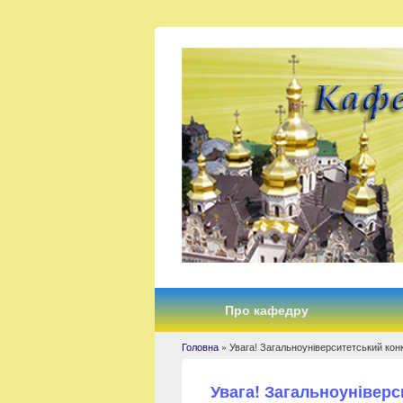
Про кафедру
Головна
» Увага! Загальноуніверситетський кон
Ви є тут
Увага! Загальноуніверс