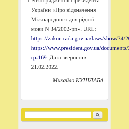
Розпорядження Президента
України «Про відзначення
Міжнародного дня рідної
мови N 34/2002-рп». URL:
https://zakon.rada.gov.ua/laws/show/34/
https://www.president.gov.ua/documents
rp-169
. Дата звернення:
21.02.2022.
Михайло КУШЛАБА
Пошук
Пошукова форма