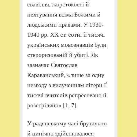
свавілля, жорстокості й
нехтування всіма Божими й
людськими правами. У 1930-
1940 рр. ХХ ст. сотні й тисячі
українських мовознавців були
стероризованій й убиті. Як
зазначає Святослав
Караванський, «лише за одну
незгоду з вилученням літери Ґ
тисячі вчителів репресовано й
розстріляно» [1, 7].
У радянському часі брутально
й цинічно здійснювалося