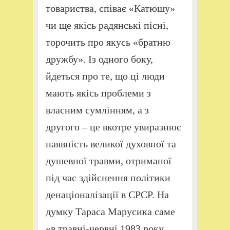
товариства, співає «Катюшу»
чи ще якісь радянські пісні,
торочить про якусь «братню
дружбу». Із одного боку,
йдеться про те, що ці люди
мають якісь проблеми з
власним сумлінням, а з
другого – це вкотре увиразнює
наявність великої духовної та
душевної травми, отриманої
під час здійснення політики
денаціоналізації в СРСР. На
думку Тараса Марусика саме
«в травні-червні 1983 року