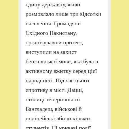
єдину державну, якою
розмовляло лише три відсотки
населення. Громадяни
Східного Пакистану,
організувавши протест,
виступили на захист
бенгальської мови, яка була в
активному вжитку серед цієї
народності. Під час цього
спротиву в місті Дацці,
столиці теперішнього
Бангладеш, військові й
поліцейські вбили кількох
студентів. Ці криваві події