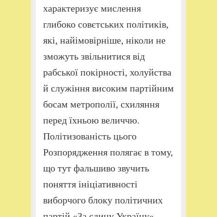
характеризує мислення
глибоко совєтських політиків,
які, найімовірніше, ніколи не
зможуть звільнитися від
рабської покірності, холуйства
й служіння високим партійним
босам метрополії, схиляння
перед їхньою величчю.
Політизованість цього
Розпорядження полягає в тому,
що тут фальшиво звучить
поняття ініціативності
виборчого блоку політичних
партій «За єдину Україну»