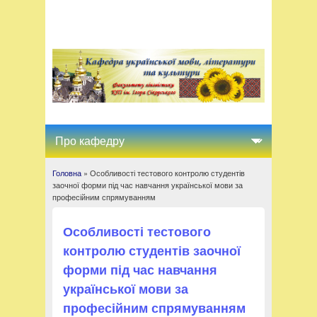
Головна
» Особливості тестового контролю студентів
Ви є тут
заочної форми під час навчання української мови за
професійним спрямуванням
Особливості тестового
контролю студентів заочної
форми під час навчання
української мови за
професійним спрямуванням