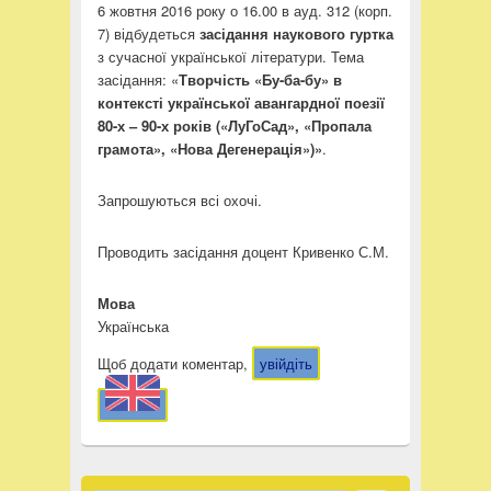
6 жовтня 2016 року о 16.00 в ауд. 312 (корп.
7) відбудеться
засідання
наукового гуртка
з сучасної української літератури. Тема
засідання: «
Творчість «Бу-ба-бу» в
контексті української авангардної поезії
80-х – 90-х років («ЛуГоСад», «Пропала
грамота», «Нова Дегенерація»)
»
.
Запрошуються всі охочі.
Проводить засідання доцент Кривенко С.М.
Мова
Українська
Щоб додати коментар,
увійдіть