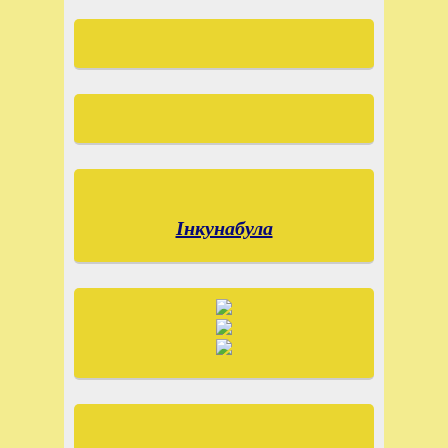
Інкунабула