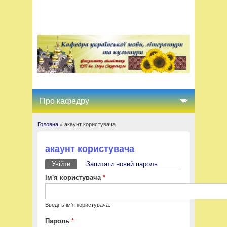
Головна
» акаунт користувача
Ви є тут
акаунт користувача
Увійти
(активна вкладка)
Запитати новий пароль
Первинні вкладки
Ім'я користувача
*
Введіть ім'я користувача.
Пароль
*