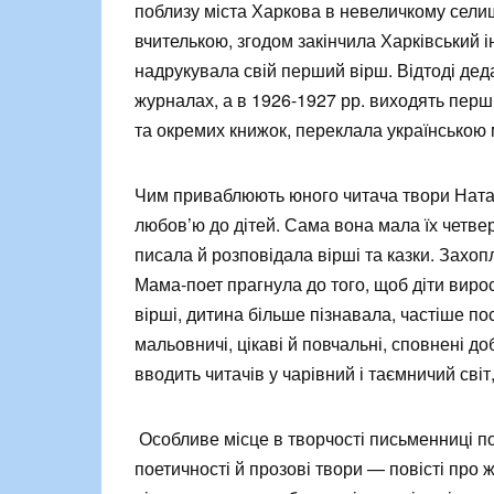
поблизу міста Харкова в невеличкому селищ
вчителькою, згодом закінчила Харківський і
надрукувала свій перший вірш. Відтоді дедал
журналах, а в 1926-1927 рр. виходять перші
та окремих книжок, переклала українською 
Чим приваблюють юного читача твори Нат
любов’ю до дітей. Сама вона мала їх четвер
писала й розповідала вірші та казки. Захоп
Мама-поет прагнула до того, щоб діти виро
вірші, дитина більше пізнавала, частіше пос
мальовничі, цікаві й повчальні, сповнені 
вводить читачів у чарівний і таємничий світ,
Особливе місце в творчості письменниці посі
поетичності й прозові твори — повісті про ж