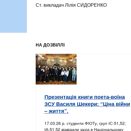
Ст. викладач Лілія СИДОРЕНКО
НА ДОЗВІЛЛІ
Презентація книги поета-воїна
ЗСУ Василя Шекери: “Ціна війни
– життя”.
17.03.26 р. студенти ФІОТу, груп ІС-51,52;
ІА-51,52 відвідали захід в Національному