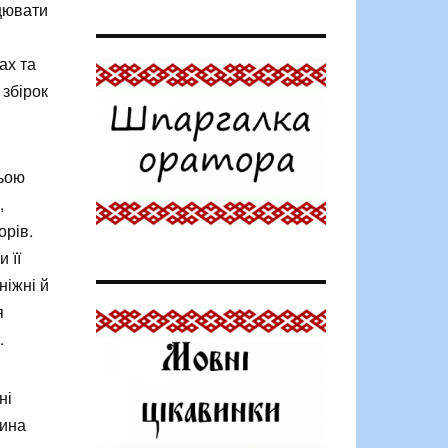
ацювати
ах та
 збірок
ьою
,
орів.
 її
ніжні й
я
.
ні
тина