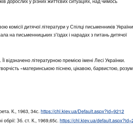
нків дорослих у різних життєвих ситуаціях, над чимось
ою комісії дитячої літератури у Спілці письменників України
ала на письменницьких з’їздах і нарадах з питань дитячої
Її відзначено літературною премією імені Лесі Українки.
 творчість «материнською піснею, цікавою, барвистою, розу
ета. К., 1963, 34с.
https://chl.kiev.ua/Default.aspx?id=9212
обрії: Зб. ст. К., 1969,65с.
https://chl.kiev.ua/default.aspx?id