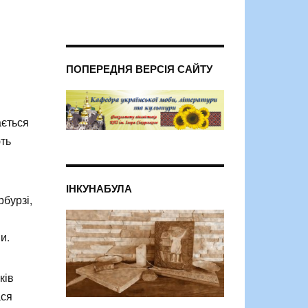
ПОПЕРЕДНЯ ВЕРСІЯ САЙТУ
ається
ють
ІНКУНАБУЛА
бурзі,
и.
ків
ася