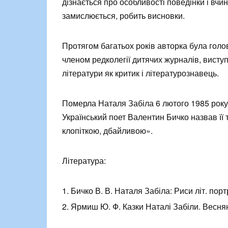
дізнається про особливості поведінки і вчи
замислюється, робить висновки.
Протягом багатьох років авторка була голов
членом редколегії дитячих журналів, виступ
літератури як критик і літературознавець.
Померла Наталя Забіла 6 лютого 1985 року. 
Український поет Валентин Бичко назвав її
клопіткою, дбайливою».
Література:
Бичко В. В. Наталя Забіла: Риси літ. портр
Ярмиш Ю. Ф. Казки Наталі Забіли. Весняні 