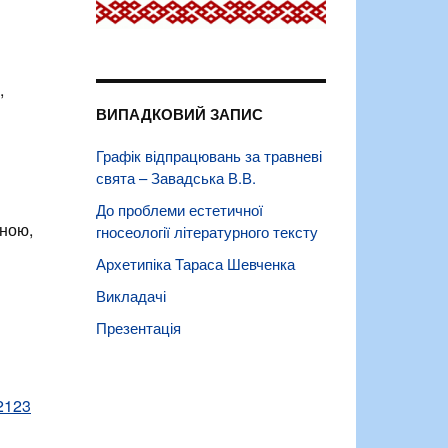
,
ВИПАДКОВИЙ ЗАПИС
Графік відпрацювань за травневі
свята – Завадська В.В.
До проблеми естетичної
мною,
гносеології літературного тексту
Архетипіка Тараса Шевченка
Викладачі
Презентація
=2123