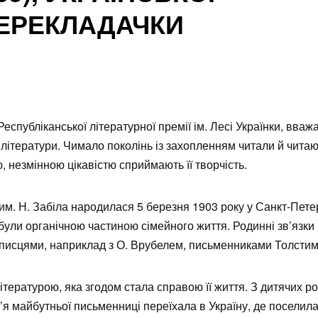
ПЕРЕКЛАДАЧКИ
спубліканської літературної премії ім. Лесі Українки, вваж
 літератури. Чимало поколінь із захопленням читали й чита
ю, незмінною цікавістю сприймають її творчість.
м. Н. Забіла народилася 5 березня 1903 року у Санкт-Петер
 були органічною частиною сімейного життя. Родинні зв’язки
исцями, наприклад з О. Врубелем, письменниками Толстим
тературою, яка згодом стала справою її життя. З дитячих ро
м’я майбутньої письменниці переїхала в Україну, де поселил