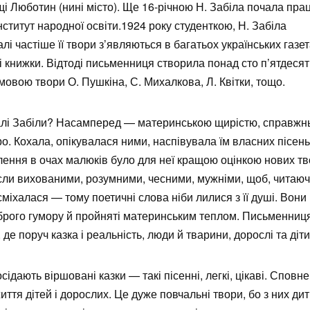
і Люботин (нині місто). Ще 16-річною Н. Забіла почала пр
нститут народної освіти.1924 року студенткою, Н. Забіла
і частіше її твори з’являються в багатьох українських газет
 книжки. Відтоді письменниця створила понад сто п’ятдесят
мовою твори О. Пушкіна, С. Михалкова, Л. Квітки, тощо.
алі Забіли? Насамперед — материнською щирістю, справжн
о. Кохала, опікувалася ними, наспівувала їм власних пісень
лення в очах малюків було для неї кращою оцінкою нових тв
сли вихованими, розумними, чесними, мужніми, щоб, читаючи
міхалася — тому поетичні слова ніби лилися з її душі. Вони 
доброго гумору й пройняті материнським теплом. Письменниц
 де поруч казка і реальність, люди й тварини, дорослі та діти
дають віршовані казки — такі пісенні, легкі, цікаві. Сповне
иття дітей і дорослих. Це дуже повчальні твори, бо з них ди