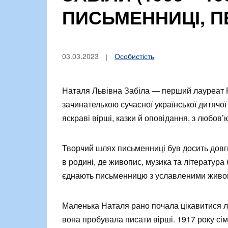
ПИСЬМЕННИЦІ, 
03.03.2023
Особистість
Наталя Львівна Забіла — перший лауреат Ре
зачинателькою сучасної української дитячої
яскраві вірші, казки й оповідання, з любов’
Творчий шлях письменниці був досить довги
в родині, де живопис, музика та література
єднають письменницю з уславленими живоп
Маленька Наталя рано почала цікавитися лі
вона пробувала писати вірші. 1917 року сі