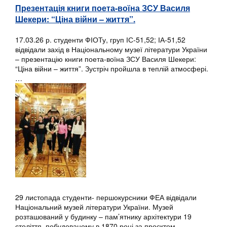
Презентація книги поета-воїна ЗСУ Василя
Шекери: “Ціна війни – життя”.
17.03.26 р. студенти ФІОТу, груп ІС-51,52; ІА-51,52
відвідали захід в Національному музеї літератури України
– презентацію книги поета-воїна ЗСУ Василя Шекери:
“Ціна війни – життя”. Зустріч пройшла в теплій атмосфері.
…
29 листопада студенти- першокурсники ФЕА відвідали
Національний музей літератури України. Музей
розташований у будинку – пам’ятнику архітектури 19
століття, побудованому в 1870 році за проєктом