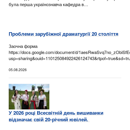
була перша українознавча кафедра в…
Проблеми зарубіжної драматургії 20 століття
Заочна форма
https://docs.google.com/document/d/1aesRwaSvq7no_zObiSfE
usp=sharing&ouid=110125084922426124743&rtpof=true&sd=tr
05.08.2026
У 2026 році Всесвітній день вишиванки
відзначає свій 20-річний ювілей.