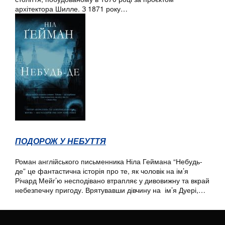
архітектора Шилле. З 1871 року…
ПОДОРОЖ У НЕБУТТЯ
Роман англійського письменника Ніла Геймана “Небудь-
де” це фантастична історія про те, як чоловік на ім’я
Річард Мейг’ю несподівано втрапляє у дивовижну та вкрай
небезпечну пригоду. Врятувавши дівчину на ім’я Дуері,…