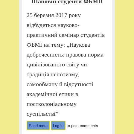
Шановні студенти ФБМІ!
25 березня 2017 року
відбудеться науково-
практичний семінар студентів
ФБМІ на тему: „Наукова
доброчесність: правова норма
цивілізованого світу чи
традиція непотизму,
самообману й відсутності
академічної етики в
постколоніальному
суспільстві”
Read more
about Студентський науково-
Log in
to post comments
практичний семінар на тему: