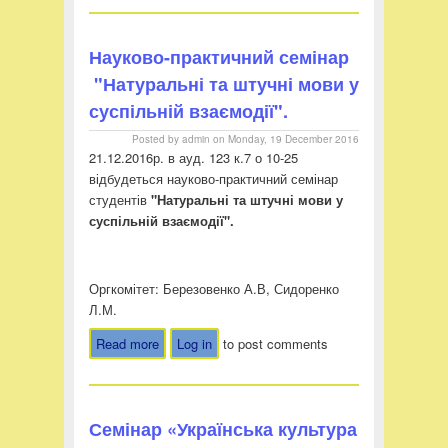
„Наукова доброчесність: правова
норма цивілізованого світу чи
Науково-практичний семінар
традиція непотизму, самообману й
відсутності академічної етики в
"Натуральні та штучні мови у
постколоніальному суспільстві”
суспільній взаємодії".
Posted by
admin
on
Monday, 19 December 2016
21.12.2016р. в ауд. 123 к.7 о 10-25
відбудеться науково-практичний семінар
студентів
"Натуральні та штучні мови у
суспільній взаємодії".
Оргкомітет: Березовенко А.В, Сидоренко
Л.М.
Read more
about Науково-практичний семінар
Log in
to post comments
"Натуральні та штучні мови у
суспільній взаємодії".
Семінар «Українська культура