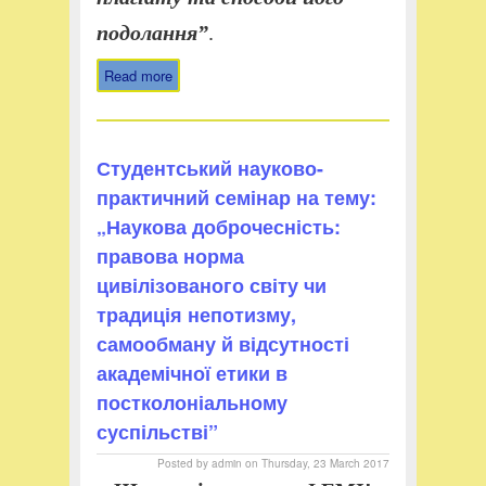
подолання”
.
Read more
about Студентський науково-
практичний семінар на тему:
„Академічна доброчесність:
значення самостійності в
Студентський науково-
досягненні наукових результатів,
виявлення плагіату та способи
практичний семінар на тему:
його подолання”
„Наукова доброчесність:
правова норма
цивілізованого світу чи
традиція непотизму,
самообману й відсутності
академічної етики в
постколоніальному
суспільстві”
Posted by
admin
on
Thursday, 23 March 2017