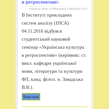
в ретроспективі»
Posted by
admin
on
Wednesday, 9 November 2016
В Інституті прикладних
систем аналізу (ІПСА)
04.11.2016 відбувся
студентський науковий
семінар «Українська культура
в ретроспективі» (керівник: ст.
викл. кафедри української
мови, літератури та культури
ФЛ, канд. філол. н. Завадська
В.В.).
Read more
about Семінар «Українська
культура в ретроспективі»