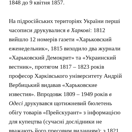
1848 до 9 квітня 1857.
На підросійських територіях України перші
часописи друкувалися
в Харкові
: 1812
вийшло 12 номерів газети «Харьковский
еженедельник», 1815 виходило два журнали
«Харьковский Демокрит» та «Украинский
вестник», протягом 1817 – 1823 років
професор Харківського університету Андрій
Вербицький видавав «Харьковские
известия». Впродовж 1809 – 1949 років
в
Одесі
друкувався щотижневий бюлетень
обігу товарів «Прейскурант» з інформацією
для купецтва (сучасні дослідники не
вважають його пресовим виданням); з 1821