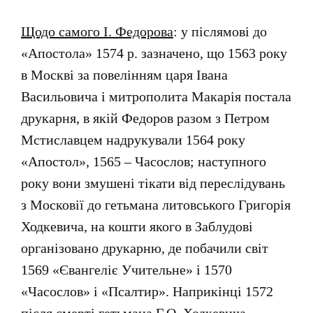
Щодо самого І. Федорова
: у післямові до
«Апостола» 1574 р. зазначено, що 1563 року
в Москві за повелінням царя Івана
Васильовича і митрополита Макарія постала
друкарня, в якій Федоров разом з Петром
Мстиславцем надрукували 1564 року
«Апостол», 1565 – Часослов; наступного
року вони змушені тікати від переслідувань
з Московії до гетьмана литовського Григорія
Ходкевича, на кошти якого в Заблудові
організовано друкарню, де побачили світ
1569 «Євангеліє Учительне» і 1570
«Часослов» і «Псалтир». Наприкінці 1572