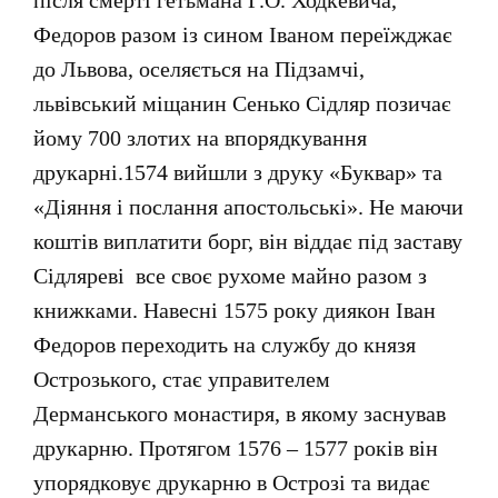
після смерті гетьмана Г.О. Ходкевича,
Федоров разом із сином Іваном переїжджає
до Львова, оселяється на Підзамчі,
львівський міщанин Сенько Сідляр позичає
йому 700 злотих на впорядкування
друкарні.1574 вийшли з друку «Буквар» та
«Діяння і послання апостольські». Не маючи
коштів виплатити борг, він віддає під заставу
Сідляреві все своє рухоме майно разом з
книжками. Навесні 1575 року диякон Іван
Федоров переходить на службу до князя
Острозького, стає управителем
Дерманського монастиря, в якому заснував
друкарню. Протягом 1576 – 1577 років він
упорядковує друкарню в Острозі та видає