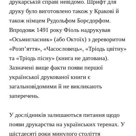
друкарській справі невідомо. Шрифт для
друку було виготовлено також у Кракові й
також німцем Рудольфом Борсдорфом.
Впродовж 1491 року Фіоль надрукував
«Осьмигласник» (або Октоїх) з дереворитом
«Розп’яття», «Часословець», «Тріодь цвітну»
та «Тріодь пісну» (книга не датована).
Зазначені вище факти появи першої
української друкованої книги є
загальновідомими й не викликають
заперечень.
У дослідників залишаються питання щодо
появи друкарства на українських теренах. У
шістдесяті роки минулого століття