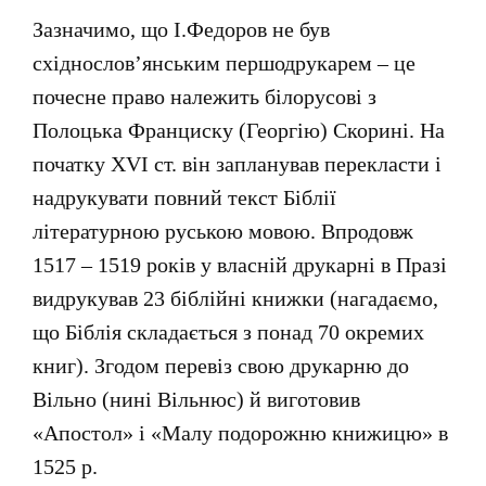
Зазначимо, що І.Федоров не був
східнослов’янським першодрукарем – це
почесне право належить білорусові з
Полоцька Франциску (Георгію) Скорині. На
початку XVI ст. він запланував перекласти і
надрукувати повний текст Біблії
літературною руською мовою. Впродовж
1517 – 1519 років у власній друкарні в Празі
видрукував 23 біблійні книжки (нагадаємо,
що Біблія складається з понад 70 окремих
книг). Згодом перевіз свою друкарню до
Вільно (нині Вільнюс) й виготовив
«Апостол» і «Малу подорожню книжицю» в
1525 р.