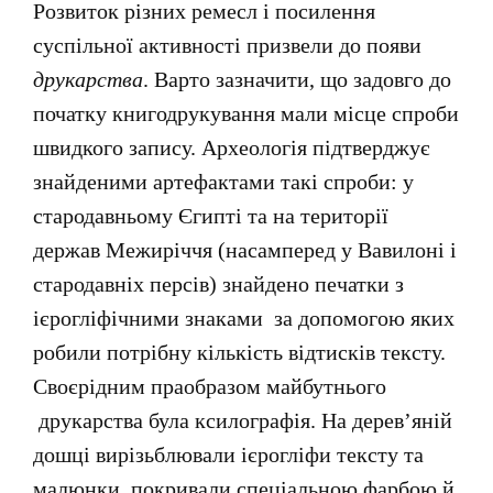
Розвиток різних ремесл і посилення
суспільної активності призвели до появи
друкарства
. Варто зазначити, що задовго до
початку книгодрукування мали місце спроби
швидкого запису. Археологія підтверджує
знайденими артефактами такі спроби: у
стародавньому Єгипті та на території
держав Межиріччя (насамперед у Вавилоні і
стародавніх персів) знайдено печатки з
ієрогліфічними знаками за допомогою яких
робили потрібну кількість відтисків тексту.
Своєрідним праобразом майбутнього
друкарства була ксилографія. На дерев’яній
дошці вирізьблювали ієрогліфи тексту та
малюнки, покривали спеціальною фарбою й