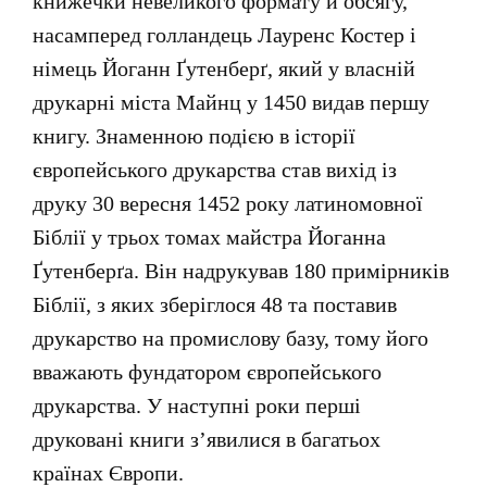
книжечки невеликого формату й обсягу,
насамперед голландець Лауренс Костер і
німець Йоганн Ґутенберґ, який у власній
друкарні міста Майнц у 1450 видав першу
книгу. Знаменною подією в історії
європейського друкарства став вихід із
друку 30 вересня 1452 року латиномовної
Біблії у трьох томах майстра Йоганна
Ґутенберґа. Він надрукував 180 примірників
Біблії, з яких зберіглося 48 та поставив
друкарство на промислову базу, тому його
вважають фундатором європейського
друкарства. У наступні роки перші
друковані книги з’явилися в багатьох
країнах Європи.