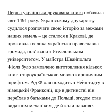
Перша українська друкована книга
побачила
світ 1491 року. Українському друкарству
судилося розпочати свою історію за межами
наших земель – це сталося в Кракові, де
проживала велика українська православна
громада, пов’язана з Ягеллонським
університетом. У майстра Швайпольта
Фіоля було замовлено виготовлення кількох
книг староукраїнською мовою кириличним
шрифтом. Рід Фіоля походить з Нейштадту в
німецькій Франконії, ще в дитинстві він
переїхав з батьками до Польщі, згодом став
видатним механіком, де й коли навчився