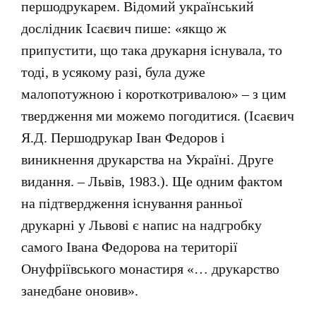
першодрукарем. Відомий український
дослідник Ісаєвич пише: «якщо ж
припустити, що така друкарня існувала, то
тоді, в усякому разі, була дуже
малопотужною і короткотривалою» – з цим
твердження ми можемо погодитися. (Ісаєвич
Я.Д. Першодрукар Іван Федоров і
виникнення друкарства на Україні. Друге
видання. – Львів, 1983.). Ще одним фактом
на підтвердження існування ранньої
друкарні у Львові є напис на надгробку
самого Івана Федорова на території
Онуфріївського монастиря «… друкарство
занедбане оновив».