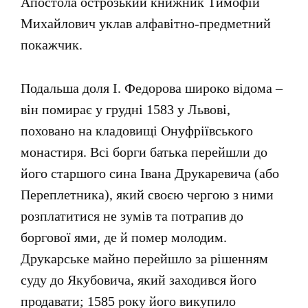
Апостола острозький книжник Тимофій
Михайлович уклав алфавітно-предметний
покажчик.
Подальша доля І. Федорова широко відома –
він помирає у грудні 1583 у Львові,
поховано на кладовищі Онуфріївського
монастиря. Всі борги батька перейшли до
його старшого сина Івана Друкаревича (або
Переплетника), який своєю чергою з ними
розплатитися не зумів та потрапив до
боргової ями, де й помер молодим.
Друкарське майно перейшло за рішенням
суду до Якубовича, який заходився його
продавати; 1585 року його викупило