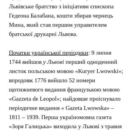
Львівське братство з ініціативи єпископа
Гедеона Балабана, кошти збирав чернець
Мина, який став першим управителем
братської друкарні Львова.
Початки української періодики
: 9 липня
1744 вийшов
у Львові
перший одноденний
листок польською мовою «Kuryer Lwowski»;
впродовж 1776 вийшло 52 номери
щотижневого видання французькою мовою
«Gazzeta de Leopol»; найдовше проіснувало
періодичне видання « Gazeta Lwowska» –
1811 – 1939. Перша україномовна газета
«Зоря Галицька» виходила у Львові з травня