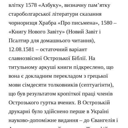
влітку 1578 «Азбуку», визначну пам’ятку
староболгарської літератури сказання
чорноризця Храбра «Про письмена», 1580 –
«Книгу Нового Завіту» (Новий Завіт і
Псалтир для домашнього читання),
12.08.1581 – остаточний варіант
славнозвісної Острозької Біблії. На
титульному аркуші книги підкреслено, що
вона є докладним перекладом з грецької
мови сімдесяти толковників (септуагінти),
що був результатом кропіткої праці членів
Острозького гуртка вчених. В Острозькій
друкарні було здійснено перше в Україні
науково-допоміжне видання – до Євангелія і