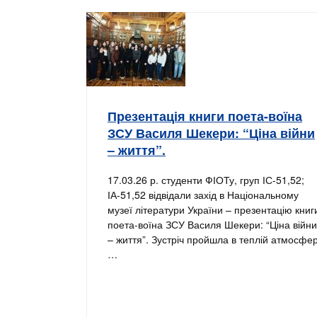
Презентація книги поета-воїна
ЗСУ Василя Шекери: “Ціна війни
– життя”.
17.03.26 р. студенти ФІОТу, груп ІС-51,52;
ІА-51,52 відвідали захід в Національному
музеї літератури України – презентацію книг
поета-воїна ЗСУ Василя Шекери: “Ціна війни
– життя”. Зустріч пройшла в теплій атмосфер
…