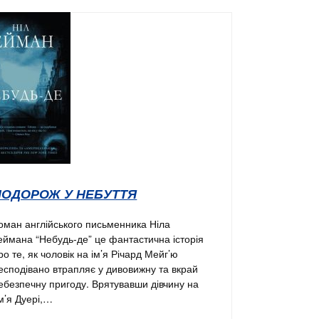
ПОДОРОЖ У НЕБУТТЯ
оман англійського письменника Ніла
еймана “Небудь-де” це фантастична історія
ро те, як чоловік на ім’я Річард Мейг’ю
есподівано втрапляє у дивовижну та вкрай
ебезпечну пригоду. Врятувавши дівчину на
м’я Дуері,…