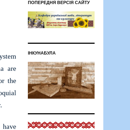
ПОПЕРЕДНЯ ВЕРСІЯ САЙТУ
ІНКУНАБУЛА
system
na are
or the
oquial
.
s have