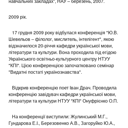
навчальних закладах”, НАУ – березень, 2007.
2009 рік.
17 грудня 2009 року відбулася конференція "Ю.В.
Шевельов – філолог, мислитель, інтелігент", якою
відзначилося 20-річчя кафедри української мови,
літератури та культури. Вона проходила під егідою
Українського освітньо-культурного центру НТУУ
"КПІ". Цією конференцією започатковано семінар
"Видатні постаті українознавства".
Відкрив конференцію поет Іван Драч. Проводила
конференцію завідувач кафедри української мови,
літератури та культури НТУУ "КПІ" Онуфрієнко О.П.
На конференції виступили: Жулинський М.Г.,
Гундарова Е.І., Березовенко А.В., Загоруйко Ю.А.,