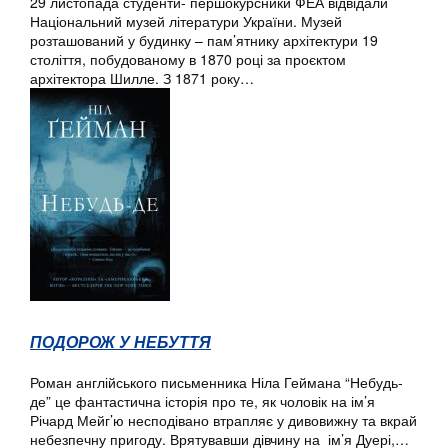
29 листопада студенти- першокурсники ФЕА відвідали
Національний музей літератури України. Музей
розташований у будинку – пам’ятнику архітектури 19
століття, побудованому в 1870 році за проєктом
архітектора Шилле. З 1871 року…
ПОДОРОЖ У НЕБУТТЯ
Роман англійського письменника Ніла Геймана “Небудь-
де” це фантастична історія про те, як чоловік на ім’я
Річард Мейг’ю несподівано втрапляє у дивовижну та вкрай
небезпечну пригоду. Врятувавши дівчину на ім’я Дуері,…