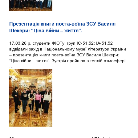
Презентація книги поета-воїна ЗСУ Василя
Шекери: “Ціна війни – життя”.
17.03.26 р. студенти ФІОТу, груп ІС-51,52; ІА-51,52
відвідали захід в Національному музеї літератури України
– презентацію книги поета-воїна ЗСУ Василя Шекери:
“Ціна війни – життя”. Зустріч пройшла в теплій атмосфері.
…