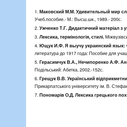
Маковский М.М. Удивительн
ый мир сл
Учеб.пособие.- М.: Высш.шк., 1989.- 200с.
Ужченко Т.Г. Дидактичний матеріал з у
Лексика, термінологія, стилі.
Міжвузівсь
Ющук И.Ф.
Я выучу украинский язык:
литература до 1917 года: Пособие для учащих
Герасимчук В.А., Нечипоренко А.Ф. А
Подільський: Абетка, 2002.-152с.
Грещук В.В. Український відприкметн
Прикарпатського університету ім. В. Стефан
Пономарів О.Д. Лексика грецького пох