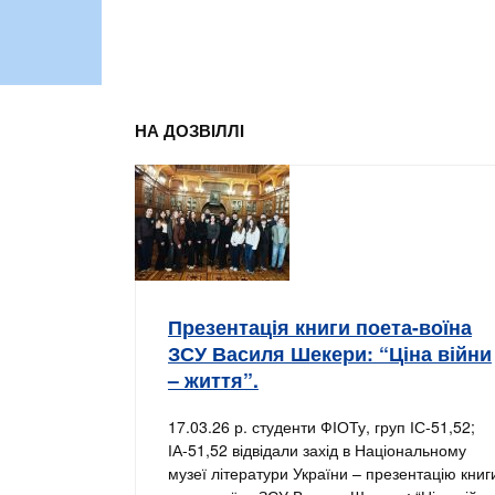
НА ДОЗВІЛЛІ
Презентація книги поета-воїна
ЗСУ Василя Шекери: “Ціна війни
– життя”.
17.03.26 р. студенти ФІОТу, груп ІС-51,52;
ІА-51,52 відвідали захід в Національному
музеї літератури України – презентацію книг