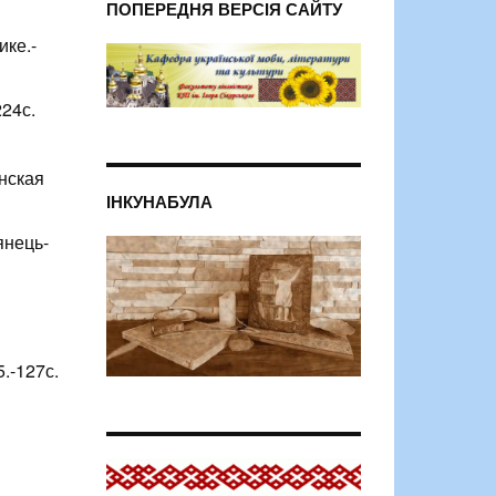
ПОПЕРЕДНЯ ВЕРСІЯ САЙТУ
ке.-
224с.
нская
ІНКУНАБУЛА
янець-
5.-127с.