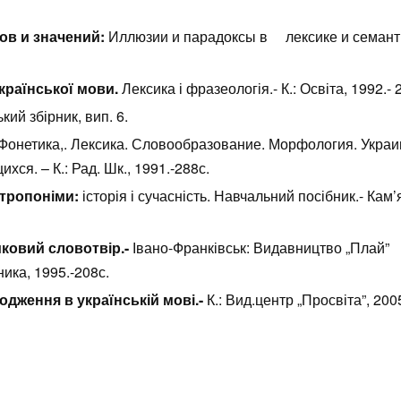
ов и значений:
Иллюзии и парадоксы в лексике и семанти
країнської мови.
Лексика і фразеологія.- К.: Освіта, 1992.- 
кий збірник, вип. 6.
Фонетика,. Лексика. Словообразование. Морфология. Украи
ся. – К.: Рад. Шк., 1991.-288с.
нтропоніми:
історія і сучасність. Навчальний посібник.- Кам’
иковий словотвір.-
Івано-Франківськ: Видавництво „Плай”
ика, 1995.-208с.
одження в українській мові.-
К.: Вид.центр „Просвіта”, 200