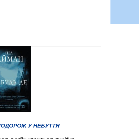
ПОДОРОЖ У НЕБУТТЯ
оман англійського письменника Ніла