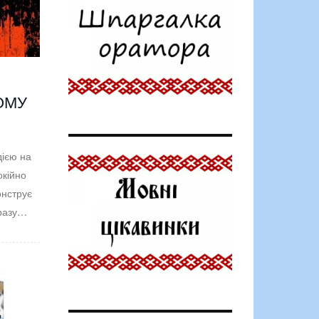
ОМУ
дією на
окійно
онструє
оразу…