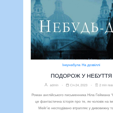
Інкунабула
На дозвіллі
ПОДОРОЖ У НЕБУТТЯ
admin
Січ 24, 2023
2 min rea
Роман англійського письменника Ніла Геймана “
це фантастична історія про те, як чоловік на ім
Мейг’ю несподівано втрапляє у дивовижну т