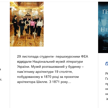
29 листопада студенти- першокурсники ФЕА
відвідали Національний музей літератури
України. Музей розташований у будинку –
и
пам’ятнику архітектури 19 століття,
Р
побудованому в 1870 році за проєктом
Г
і.
архітектора Шилле. З 1871 року…
п
н
н
і