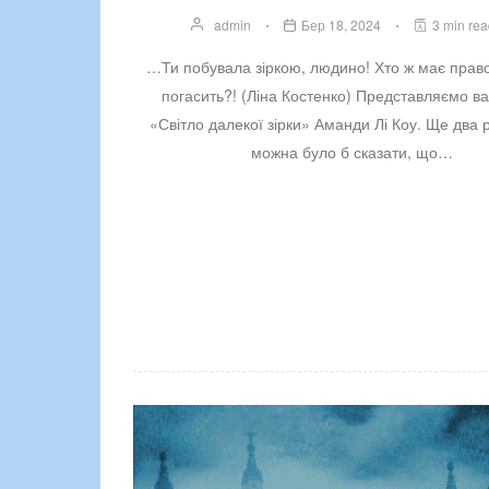
admin
Бер 18, 2024
3 min re
…Ти побувала зіркою, людино! Хто ж має прав
погасить?! (Ліна Костенко) Представляємо ва
«Світло далекої зірки» Аманди Лі Коу. Ще два 
можна було б сказати, що…