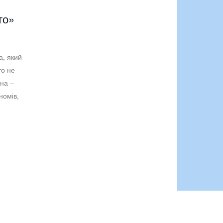
то»
а, який
то не
на –
номів,