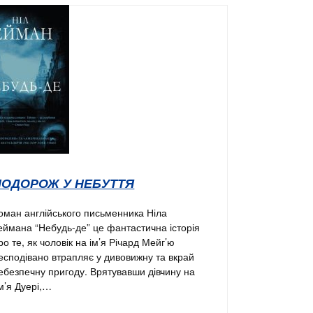
ПОДОРОЖ У НЕБУТТЯ
оман англійського письменника Ніла
еймана “Небудь-де” це фантастична історія
ро те, як чоловік на ім’я Річард Мейг’ю
есподівано втрапляє у дивовижну та вкрай
ебезпечну пригоду. Врятувавши дівчину на
м’я Дуері,…