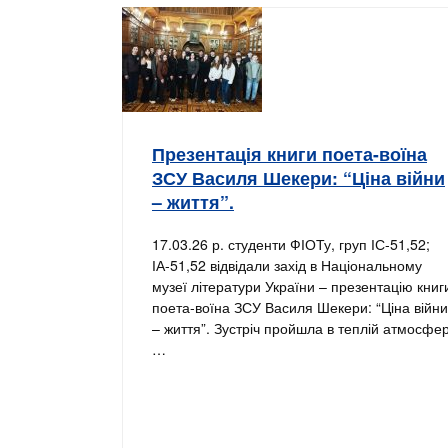
Презентація книги поета-воїна
ЗСУ Василя Шекери: “Ціна війни
– життя”.
17.03.26 р. студенти ФІОТу, груп ІС-51,52;
ІА-51,52 відвідали захід в Національному
музеї літератури України – презентацію книг
поета-воїна ЗСУ Василя Шекери: “Ціна війни
– життя”. Зустріч пройшла в теплій атмосфер
…