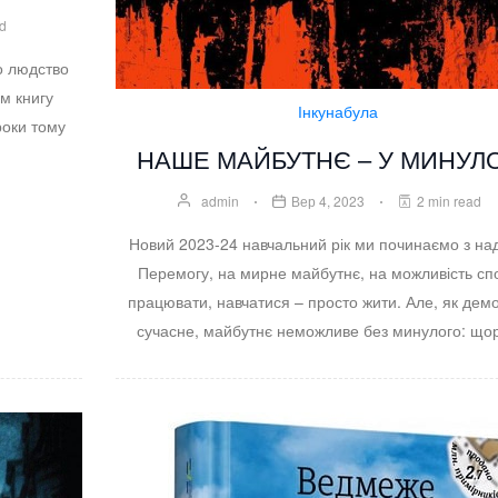
ad
о людство
м книгу
Інкунабула
роки тому
НАШЕ МАЙБУТНЄ – У МИНУЛ
admin
Вер 4, 2023
2 min read
Новий 2023-24 навчальний рік ми починаємо з на
Перемогу, на мирне майбутнє, на можливість сп
працювати, навчатися – просто жити. Але, як дем
сучасне, майбутнє неможливе без минулого: щ