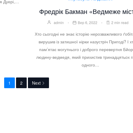
’я Дуері,…
Фредрік Бакман «Ведмеже міс
admin
Вер 6, 2022
2 min read
Хто сьогодні не знає історію нерозважливого ґобіт
вирушив із затишної нірки назустріч Пригоді? І х
пам’ятає могутнього і доброго перевертня Бйор
людину-ведмедя, який прихистив тринадцятьох г
одного…
1
2
Next