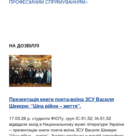
ПРОФЕСІЙНИМ СПРЯМУВАННЯМ»
НА ДОЗВІЛЛІ
Презентація книги поета-воїна ЗСУ Василя
Шекери: “Ціна війни – життя”.
17.03.26 р. студенти ФІОТу, груп ІС-51,52; ІА-51,52
відвідали захід в Національному музеї літератури України
– презентацію книги поета-воїна ЗСУ Василя Шекери:
“Ціна війни – життя”. Зустріч пройшла в теплій атмосфері.