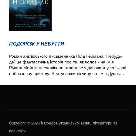
ПОДОРОЖ У НЕБУТТЯ
Роман англійського письменника Ніла Геймана “Небудь-
де” це фантастична історія про те, як чоловік на ім’я
Річард Мейг’ю несподівано втрапляє у дивовижну та вкрай
небезпечну пригоду. Врятувавши дівчину на ім’я Дуері,…
Copyright © 2026 Кафедра української мови, літератури та
культури.