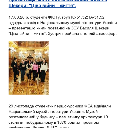
Шекери: “Ціна війни – життя”.
17.03.26 р. студенти ФІОТу, груп ІС-51,52; ІА-51,52
відвідали захід в Національному музеї літератури України
– презентацію книги поета-воїна ЗСУ Василя Шекери:
“Ціна війни – життя”. Зустріч пройшла в теплій атмосфері.
…
29 листопада студенти- першокурсники ФЕА відвідали
Національний музей літератури України. Музей
розташований у будинку – пам’ятнику архітектури 19
століття, побудованому в 1870 році за проєктом
архітектора Шилле. З 1871 року…