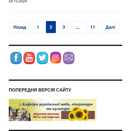
24.12.2024
Навігація
Назад
1
2
3
…
11
Далі
записів
ПОПЕРЕДНЯ ВЕРСІЯ САЙТУ