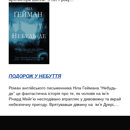
ПОДОРОЖ У НЕБУТТЯ
Роман англійського письменника Ніла Геймана “Небудь-
де” це фантастична історія про те, як чоловік на ім’я
Річард Мейг’ю несподівано втрапляє у дивовижну та вкрай
небезпечну пригоду. Врятувавши дівчину на ім’я Дуері,…