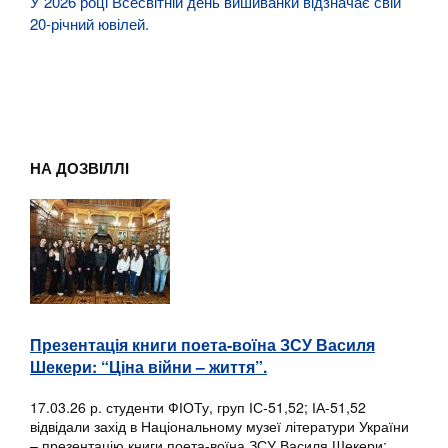
У 2026 році Всесвітній день вишиванки відзначає свій
20-річний ювілей.
НА ДОЗВІЛЛІ
Презентація книги поета-воїна ЗСУ Василя
Шекери: “Ціна війни – життя”.
17.03.26 р. студенти ФІОТу, груп ІС-51,52; ІА-51,52
відвідали захід в Національному музеї літератури України
– презентацію книги поета-воїна ЗСУ Василя Шекери: