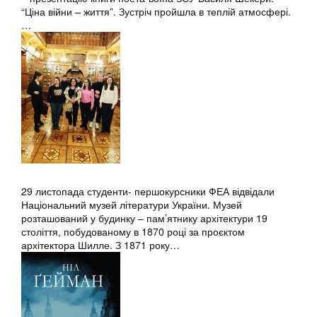
“Ціна війни – життя”. Зустріч пройшла в теплій атмосфері.
…
29 листопада студенти- першокурсники ФЕА відвідали
Національний музей літератури України. Музей
розташований у будинку – пам’ятнику архітектури 19
століття, побудованому в 1870 році за проєктом
архітектора Шилле. З 1871 року…