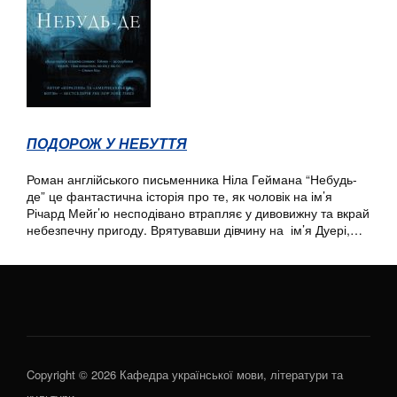
ПОДОРОЖ У НЕБУТТЯ
Роман англійського письменника Ніла Геймана “Небудь-
де” це фантастична історія про те, як чоловік на ім’я
Річард Мейг’ю несподівано втрапляє у дивовижну та вкрай
небезпечну пригоду. Врятувавши дівчину на ім’я Дуері,…
Copyright © 2026 Кафедра української мови, літератури та