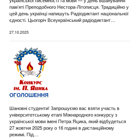
української писемності та мови — у день вшанування
пам’яті Преподобного Нестора-Літописця. Традиційно у
цей день українці напишуть Радіодиктант національної
єдності. Цьогоріч Всеукраїнський радіодиктант…
27.10.2025
ОГОЛОШЕННЯ
Шановні студенти! Запрошуємо вас взяти участь в
університетському етапі Міжнародного конкурсу з
української мови імені Петра Яцика, який відбудеться
27 жовтня 2025 року о 16 годині в дистанційному
режимі. Під…