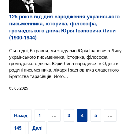
125 років від дня народження українського
письменника, історика, філософа,
громадського діяча Юрія Івановича Липи
(1900-1944)
Сьогодні, 5 травня, ми згадуємо Юрія Івановича Липу –
українського письменника, історика, філософа,
громадського діяча. Юрій Липа народився в Одесі в
родині письменника, лікаря і засновника славетного
Братства тарасівців. Його…
05.05.2025
Навігація
Назад
1
…
3
4
5
…
записів
145
Далі