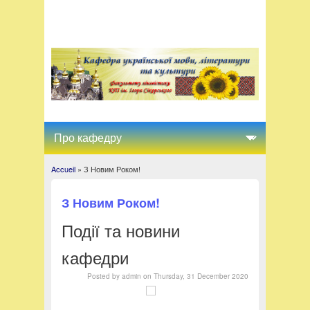
Accueil
» З Новим Роком!
You are here
З Новим Роком!
Події та новини
кафедри
Posted by
admin
on
Thursday, 31 December 2020