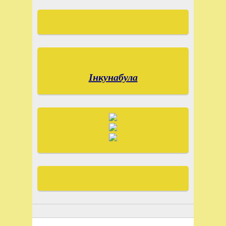
Інкунабула