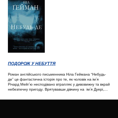
ПОДОРОЖ У НЕБУТТЯ
Роман англійського письменника Ніла Геймана “Небудь-
де” це фантастична історія про те, як чоловік на ім’я
Річард Мейг’ю несподівано втрапляє у дивовижну та вкрай
небезпечну пригоду. Врятувавши дівчину на ім’я Дуері,…