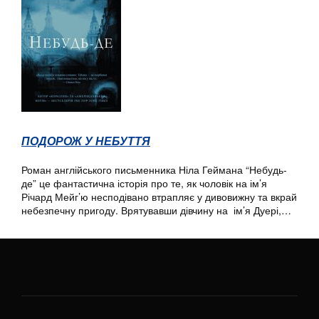
ПОДОРОЖ У НЕБУТТЯ
Роман англійського письменника Ніла Геймана “Небудь-
де” це фантастична історія про те, як чоловік на ім’я
Річард Мейг’ю несподівано втрапляє у дивовижну та вкрай
небезпечну пригоду. Врятувавши дівчину на ім’я Дуері,…