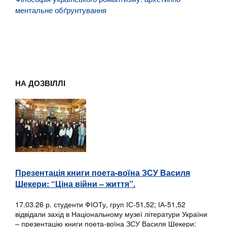
ментальне обґрунтування
НА ДОЗВІЛЛІ
Презентація книги поета-воїна ЗСУ Василя
Шекери: “Ціна війни – життя”.
17.03.26 р. студенти ФІОТу, груп ІС-51,52; ІА-51,52
відвідали захід в Національному музеї літератури України
– презентацію книги поета-воїна ЗСУ Василя Шекери: