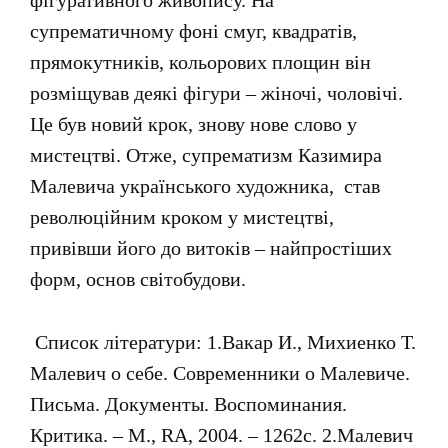
фігуративного живопису. На
супрематичному фоні смуг, квадратів,
прямокутників, кольорових площин він
розміщував деякі фігури – жіночі, чоловічі.
Це був новий крок, знову нове слово у
мистецтві. Отже, супрематизм Казимира
Малевича українського художника, став
революційним кроком у мистецтві,
привівши його до витоків – найпростіших
форм, основ світобудови.
Список літератури: 1.Вакар И., Михиенко Т.
Малевич о себе. Современники о Малевиче.
Письма. Документы. Воспоминания.
Критика. – М., RA, 2004. – 1262с. 2.Малевич