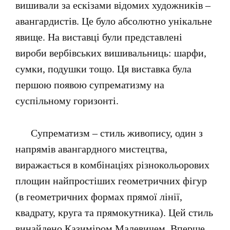
вишивали за ескізами відомих художників –
авангардистів. Це було абсолютно унікальне
явище. На виставці були представлені
вироби вербівських вишивальниць: шарфи,
сумки, подушки тощо. Ця виставка була
першою появою супрематизму на
суспільному горизонті.
Супрематизм – стиль живопису, один з
напрямів авангардного мистецтва,
виражається в комбінаціях різнокольорових
площин найпростіших геометричних фігур
(в геометричних формах прямої лінії,
квадрату, круга та прямокутника). Цей стиль
винайдено Казиміром Малевичем. Вперше