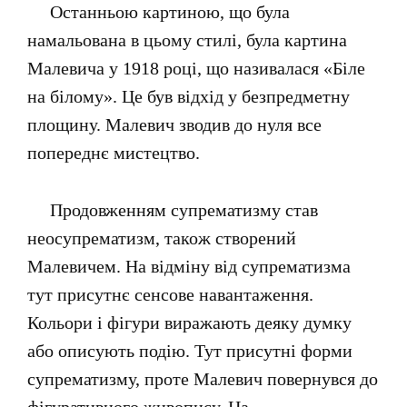
Останньою картиною, що була
намальована в цьому стилі, була картина
Малевича у 1918 році, що називалася «Біле
на білому». Це був відхід у безпредметну
площину. Малевич зводив до нуля все
попереднє мистецтво.
Продовженням супрематизму став
неосупрематизм, також створений
Малевичем. На відміну від супрематизма
тут присутнє сенсове навантаження.
Кольори і фігури виражають деяку думку
або описують подію. Тут присутні форми
супрематизму, проте Малевич повернувся до