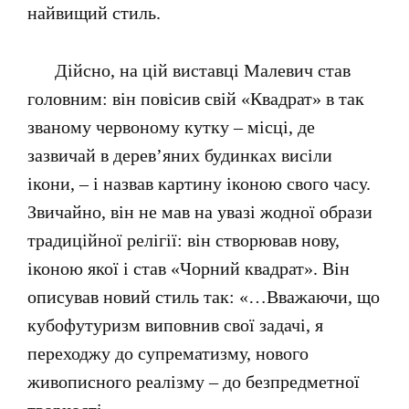
найвищий стиль.
Дійсно, на цій виставці Малевич став
головним: він повісив свій «Квадрат» в так
званому червоному кутку – місці, де
зазвичай в дерев’яних будинках висіли
ікони, – і назвав картину іконою свого часу.
Звичайно, він не мав на увазі жодної образи
традиційної релігії: він створював нову,
іконою якої і став «Чорний квадрат». Він
описував новий стиль так: «…Вважаючи, що
кубофутуризм виповнив свої задачі, я
переходжу до супрематизму, нового
живописного реалізму – до безпредметної