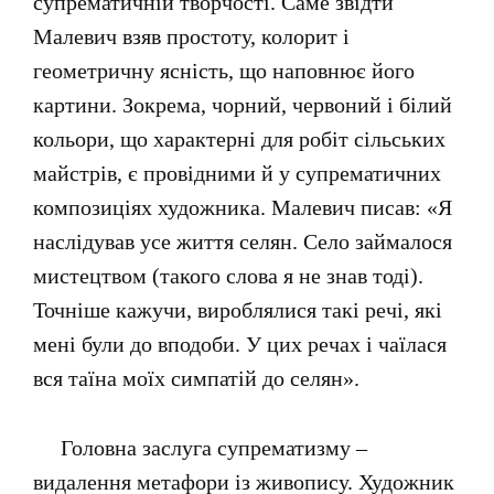
супрематичній творчості. Саме звідти
Малевич взяв простоту, колорит і
геометричну ясність, що наповнює його
картини. Зокрема, чорний, червоний і білий
кольори, що характерні для робіт сільських
майстрів, є провідними й у супрематичних
композиціях художника. Малевич писав: «Я
наслідував усе життя селян. Село займалося
мистецтвом (такого слова я не знав тоді).
Точніше кажучи, вироблялися такі речі, які
мені були до вподоби. У цих речах і чаїлася
вся таїна моїх симпатій до селян».
Головна заслуга супрематизму –
видалення метафори із живопису. Художник