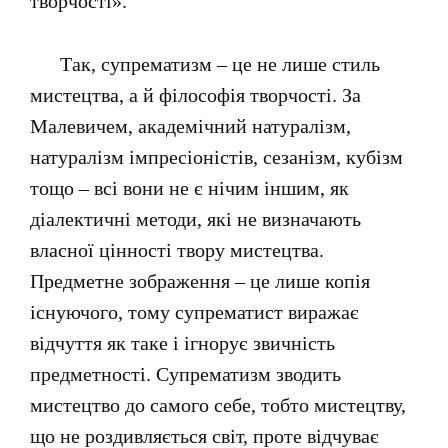
творчості».
Так, супрематизм – це не лише стиль
мистецтва, а й філософія творчості. За
Малевичем, академічний натуралізм,
натуралізм імпресіоністів, сезанізм, кубізм
тощо – всі вони не є нічим іншим, як
діалектичні методи, які не визначають
власної цінності твору мистецтва.
Предметне зображення – це лише копія
існуючого, тому супрематист виражає
відчуття як таке і ігнорує звичність
предметності. Супрематизм зводить
мистецтво до самого себе, тобто мистецтву,
що не роздивляється світ, проте відчуває