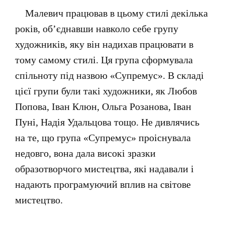
Малевич працював в цьому стилі декілька
років, об’єднавши навколо себе групу
художників, яку він надихав працювати в
тому самому стилі. Ця група сформувала
спільноту під назвою «Супремус». В складі
цієї групи були такі художники, як Любов
Попова, Іван Клюн, Ольга Розанова, Іван
Пуні, Надія Удальцова тощо. Не дивлячись
на те, що група «Супремус» проіснувала
недовго, вона дала високі зразки
образотворчого мистецтва, які надавали і
надають програмуючий вплив на світове
мистецтво.