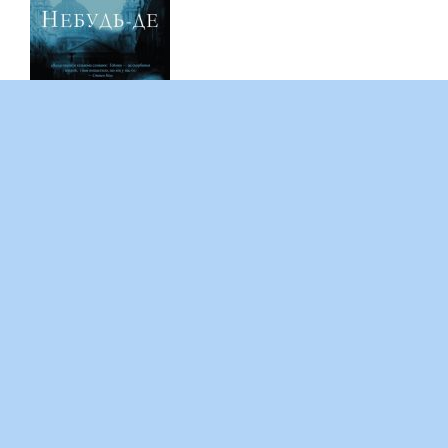
ПОДОРОЖ У НЕБУТТЯ
Роман англійського письменника Ніла Геймана “Небудь-
де” це фантастична історія про те, як чоловік на ім’я
Річард Мейг’ю несподівано втрапляє у дивовижну та вкрай
небезпечну пригоду. Врятувавши дівчину на ім’я Дуері,…
Copyright © 2026 Кафедра української мови, літератури та
культури.