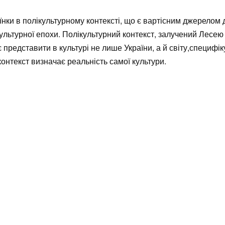
нки в полікультурному контексті, що є вартісним джерелом 
 культурної епохи. Полікультурний контекст, залучений Лесею
 представити в культурі не лише України, а й світу,специфік
контекст визначає реальність самої культури.