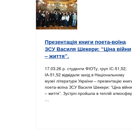
Презентація книги поета-воїна
ЗСУ Василя Шекери: “Ціна війни
– життя”.
17.03.26 р. студенти ФІОТу, груп ІС-51,52;
ІА-51,52 відвідали захід в Національному
музеї літератури України – презентацію книг
поета-воїна ЗСУ Василя Шекери: “Ціна війни
– життя”. Зустріч пройшла в теплій атмосфер
…