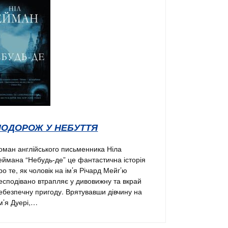
ПОДОРОЖ У НЕБУТТЯ
оман англійського письменника Ніла
еймана “Небудь-де” це фантастична історія
ро те, як чоловік на ім’я Річард Мейг’ю
есподівано втрапляє у дивовижну та вкрай
ебезпечну пригоду. Врятувавши дівчину на
м’я Дуері,…