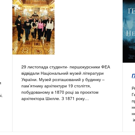
29 листопада студенти- першокурсники ФЕА
відвідали Національний музей літератури
України. Музей розташований у будинку –
и
пам’ятнику архітектури 19 століття,
Р
побудованому в 1870 році за проєктом
Г
і.
архітектора Шилле. З 1871 року…
п
н
н
і