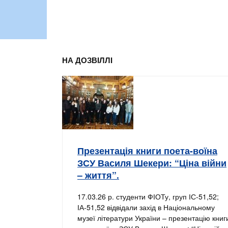
НА ДОЗВІЛЛІ
Презентація книги поета-воїна
ЗСУ Василя Шекери: “Ціна війни
– життя”.
17.03.26 р. студенти ФІОТу, груп ІС-51,52;
ІА-51,52 відвідали захід в Національному
музеї літератури України – презентацію книг