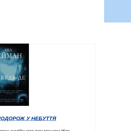
ПОДОРОЖ У НЕБУТТЯ
оман англійського письменника Ніла