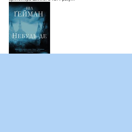
ПОДОРОЖ У НЕБУТТЯ
Роман англійського письменника Ніла Геймана “Небудь-
де” це фантастична історія про те, як чоловік на ім’я
Річард Мейг’ю несподівано втрапляє у дивовижну та вкрай
небезпечну пригоду. Врятувавши дівчину на ім’я Дуері,…