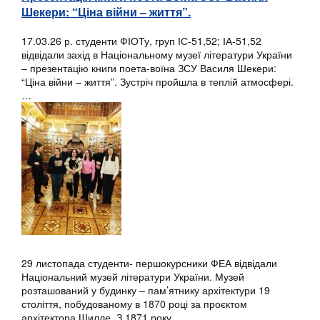
Шекери: “Ціна війни – життя”.
17.03.26 р. студенти ФІОТу, груп ІС-51,52; ІА-51,52
відвідали захід в Національному музеї літератури України
– презентацію книги поета-воїна ЗСУ Василя Шекери:
“Ціна війни – життя”. Зустріч пройшла в теплій атмосфері.
…
29 листопада студенти- першокурсники ФЕА відвідали
Національний музей літератури України. Музей
розташований у будинку – пам’ятнику архітектури 19
століття, побудованому в 1870 році за проєктом
архітектора Шилле. З 1871 року…