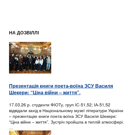
НА ДОЗВІЛЛІ
Презентація книги поета-воїна ЗСУ Василя
Шекери: “Ціна війни – життя”.
17.03.26 р. студенти ФІОТу, груп ІС-51,52; ІА-51,52
відвідали захід в Національному музеї літератури України
– презентацію книги поета-воїна ЗСУ Василя Шекери:
“Ціна війни – життя”. Зустріч пройшла в теплій атмосфері.
…