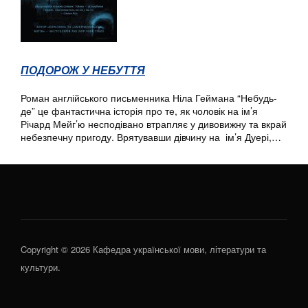
ПОДОРОЖ У НЕБУТТЯ
Роман англійського письменника Ніла Геймана “Небудь-
де” це фантастична історія про те, як чоловік на ім’я
Річард Мейг’ю несподівано втрапляє у дивовижну та вкрай
небезпечну пригоду. Врятувавши дівчину на ім’я Дуері,…
Copyright © 2026 Кафедра української мови, літератури та
культури.