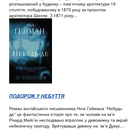
розташований у будинку – пам’ятнику архітектури 19
століття, побудованому в 1870 році за проєктом
архітектора Шилле. З 1871 року…
ПОДОРОЖ У НЕБУТТЯ
Роман англійського письменника Ніла Геймана “Небудь-
де” це фантастична історія про те, як чоловік на ім’я
Річард Мейг’ю несподівано втрапляє у дивовижну та вкрай
небезпечну пригоду. Врятувавши дівчину на ім’я Дуері,…