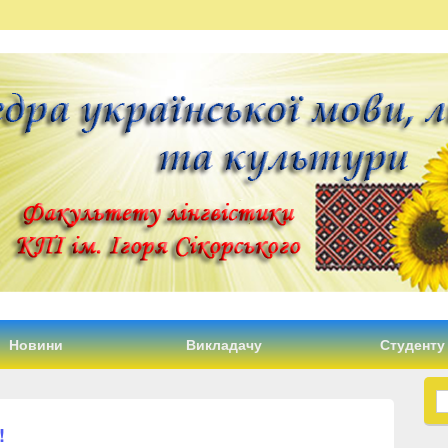
Новини
Викладачу
Студенту
S
!