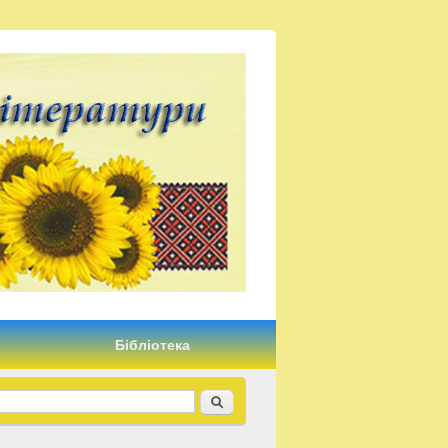
Бібліотека
Recherche
earch form