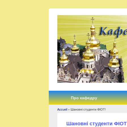
Про кафедру
Accueil
» Шановні студенти ФІОТ!
You are here
Шановні студенти ФІОТ