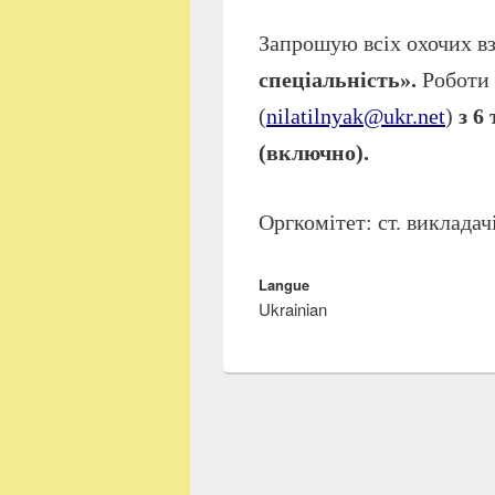
Запрошую всіх охочих вз
спеціальність».
Роботи
(
nilatilnyak@ukr.net
)
з 6
(включно).
Оргкомітет: ст. викладач
Langue
Ukrainian