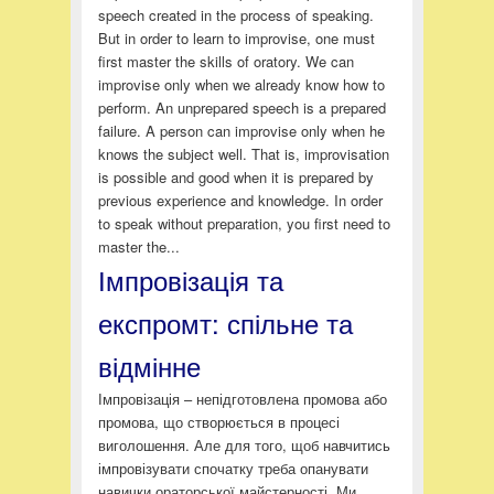
speech created in the process of speaking.
But in order to learn to improvise, one must
first master the skills of oratory. We can
improvise only when we already know how to
perform. An unprepared speech is a prepared
failure. A person can improvise only when he
knows the subject well. That is, improvisation
is possible and good when it is prepared by
previous experience and knowledge. In order
to speak without preparation, you first need to
master the...
Імпровізація та
експромт: спільне та
відмінне
Імпровізація – непідготовлена промова або
промова, що створюється в процесі
виголошення. Але для того, щоб навчитись
імпровізувати спочатку треба опанувати
навички ораторської майстерності. Ми