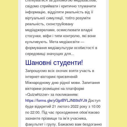
свідомо сприймати і критично тлумачити
інформацію, відділяти реальність від її
віртуальної симуляції, тобто розуміти
реальність, сконструйовану
медіаджерелами, осмислювати владні
стосунки, міфи і типи контролю, які вони
культивують. Мета медіаосвіти —
формування медіакультури особистості в
середовищі значущих для...
Шановні студенти!
Запрошуємо всіх охочих взяти участь в
інтернет-вікторині присвяченій
Міжнародному дню рідної мови. Запитання
вікторини розміщені на платформі
«Quizwhizzer» за покликанням:
https://forms.gle/yGjptBYLJN55tdYJ9
Доступ
буде відкритий 21 лютого 2022 року з 10:00
по 22:00. Під час проходження обов’язково
зазначте прізвище та ім’я учасника,
факультет і групу. Бажаємо вам бездоганно