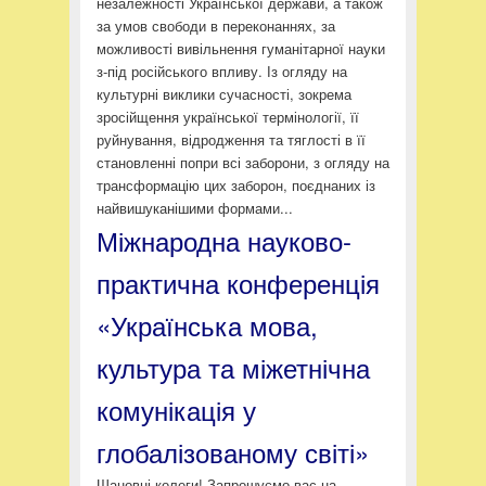
незалежності Української держави, а також
за умов свободи в переконаннях, за
можливості вивільнення гуманітарної науки
з-під російського впливу. Із огляду на
культурні виклики сучасності, зокрема
зросійщення української термінології, її
руйнування, відродження та тяглості в її
становленні попри всі заборони, з огляду на
трансформацію цих заборон, поєднаних із
найвишуканішими формами...
Міжнародна науково-
практична конференція
«Українська мова,
культура та міжетнічна
комунікація у
глобалізованому світі»
Шановні колеги! Запрошуємо вас на