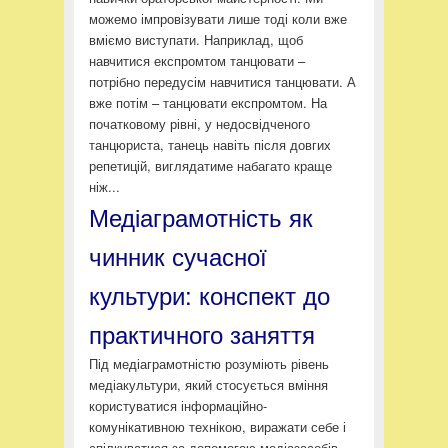
можемо імпровізувати лише тоді коли вже
вміємо виступати. Наприклад, щоб
навчитися експромтом танцювати –
потрібно передусім навчитися танцювати. А
вже потім – танцювати експромтом. На
початковому рівні, у недосвідченого
танцюриста, танець навіть після довгих
репетицій, виглядатиме набагато краще
ніж...
Медіаграмотність як
чинник сучасної
культури: конспект до
практичного заняття
Під медіаграмотністю розуміють рівень
медіакультури, який стосується вміння
користуватися інформаційно-
комунікативною технікою, виражати себе і
спілкуватися за допомогою медіазасобів,