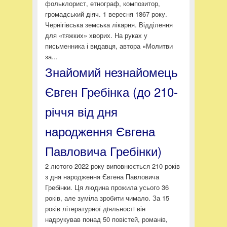
фольклорист, етнограф, композитор,
громадський діяч.
1 вересня 1867 року.
Чернігівська земська лікарня. Відділення
для «тяжких» хворих. На руках у
письменника і видавця, автора «Молитви
за...
Знайомий незнайомець
Євген Гребінка (до 210-
річчя від дня
народження Євгена
Павловича Гребінки)
2 лютого 2022 року виповнюється 210 років
з дня народження Євгена Павловича
Гребінки. Ця людина прожила усього 36
років, але зуміла зробити чимало. За 15
років літературної дiяльностi він
надрукував понад 50 повістей, романів,