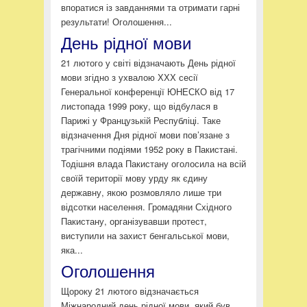
впоратися із завданнями та отримати гарні
результати! Оголошення...
День рідної мови
21 лютого у світі відзначають День рідної
мови згідно з ухвалою ХХХ сесії
Генеральної конференції ЮНЕСКО від 17
листопада 1999 року, що відбулася в
Парижі у Французькій Республіці. Таке
відзначення Дня рідної мови пов’язане з
трагічними подіями 1952 року в Пакистані.
Тодішня влада Пакистану оголосила на всій
своїй території мову урду як єдину
державну, якою розмовляло лише три
відсотки населення. Громадяни Східного
Пакистану, організувавши протест,
виступили на захист бенгальської мови,
яка...
Оголошення
Щороку 21 лютого відзначається
Міжнародний день рідної мови, який був