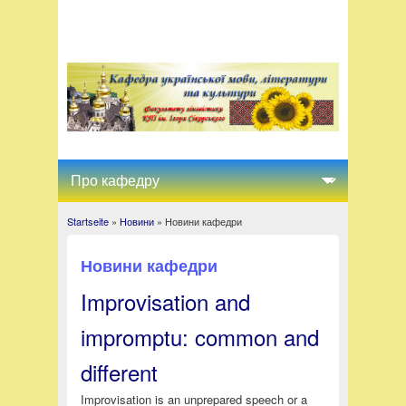
Startseite
»
Новини
» Новини кафедри
You are here
Новини кафедри
Improvisation and
impromptu: common and
different
Improvisation is an unprepared speech or a