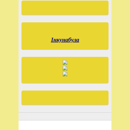
Інкунабула