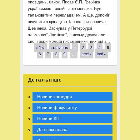
оповідань, байок. Писав Є.П. Гребінка
українською i російською мовами. Був
талановитим перекладачем. А ще, допоміг
викупити з кріпацтва Тараса Григоровича
Шевченка. Заснував у Петербурзі
альманах" Ластівка", в якому друкували
свої твори молоді письменники, вихiдцi з...
« first
‹ previous
1
2
3
4
5
Pages
6
7
8
9
…
next ›
last »
Детальніше
Новини кафедри
Новини факультету
Новини КПІ
Для викладача