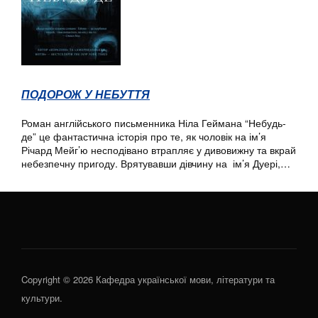
ПОДОРОЖ У НЕБУТТЯ
Роман англійського письменника Ніла Геймана “Небудь-
де” це фантастична історія про те, як чоловік на ім’я
Річард Мейг’ю несподівано втрапляє у дивовижну та вкрай
небезпечну пригоду. Врятувавши дівчину на ім’я Дуері,…
Copyright © 2026 Кафедра української мови, літератури та
культури.