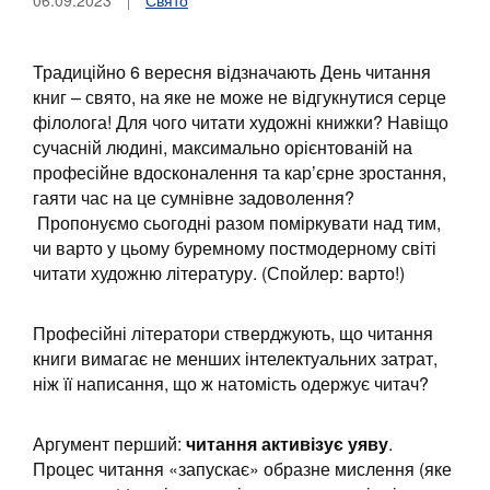
06.09.2023
Свято
Традиційно 6 вересня відзначають День читання
книг – свято, на яке не може не відгукнутися серце
філолога! Для чого читати художні книжки? Навіщо
сучасній людині, максимально орієнтованій на
професійне вдосконалення та кар’єрне зростання,
гаяти час на це сумнівне задоволення?
Пропонуємо сьогодні разом поміркувати над тим,
чи варто у цьому буремному постмодерному світі
читати художню літературу. (Спойлер: варто!)
Професійні літератори стверджують, що читання
книги вимагає не менших інтелектуальних затрат,
ніж її написання, що ж натомість одержує читач?
Аргумент перший:
читання активізує уяву
.
Процес читання «запускає» образне мислення (яке