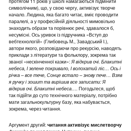
протягом 11 років у школі намагаються підмінити
символічним), що, у свою чергу, активізує творче
начало. Людина, яка багато читає, вміє проводити
паралелі, а у професійній діяльності мимовільно
знаходить образи та порівнює речі, здавалося б,
несумісні. Ось уривок із підручника «Вступ до
вебтехнологій» (Глибовець М., Завадський І.),
автори якого, розповідаючи про рекурсію, наводять
приклади з літератури та фольклору, зокрема так
званої «нескінченної казки»:
Я відкрив очі. Блакитні
небеса, І зелене покривало, І волохатий ліс… Ось і
річка – все тече, Сонце встало – знову пече… Взяв
я ручку і зошит та вирішив все записати: Я
відкрив очі. Блакитні небеса….
Погодьтеся, щоб
так підійти до суто технічного матеріалу, потрібно
мати загальнокультурну базу, яка набувається,
зокрема, через читання.
Аргумент другий:
читання активізує мислетворчу