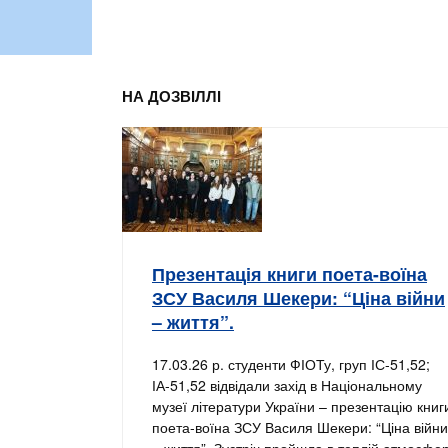
НА ДОЗВІЛЛІ
Презентація книги поета-воїна
ЗСУ Василя Шекери: “Ціна війни
– життя”.
17.03.26 р. студенти ФІОТу, груп ІС-51,52;
ІА-51,52 відвідали захід в Національному
музеї літератури України – презентацію книг
поета-воїна ЗСУ Василя Шекери: “Ціна війни
– життя”. Зустріч пройшла в теплій атмосфер