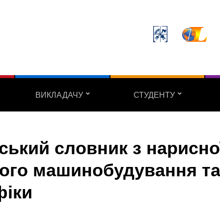
ВИКЛАДАЧУ
СТУДЕНТУ
нський словник з нарисно
ьного машинобудування т
фіки