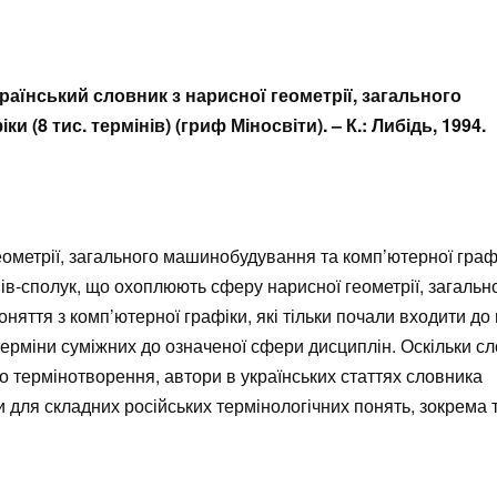
країнський словник з нарисної геометрії, загального
(8 тис. термінів) (гриф Міносвіти). – К.: Либідь, 1994.
геометрії, загального машинобудування та комп’ютерної граф
інів-сполук, що охоплюють сферу нарисної геометрії, загальн
няття з комп’ютерної графіки, які тільки почали входити до
ерміни суміжних до означеної сфери дисциплін. Оскільки с
го термінотворення, автори в українських статтях словника
 для складних російських термінологічних понять, зокрема т