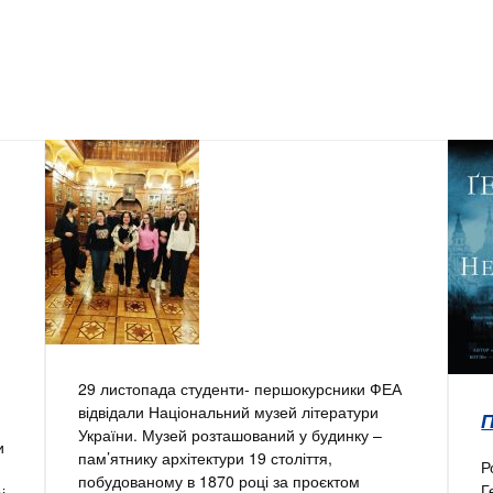
29 листопада студенти- першокурсники ФЕА
відвідали Національний музей літератури
України. Музей розташований у будинку –
и
пам’ятнику архітектури 19 століття,
Р
побудованому в 1870 році за проєктом
Г
і.