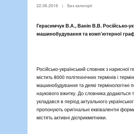
22.06.2016
Без категорії
Герасимчук В.А., Ванін В.В. Російсько-у
машинобудування та комп’ютерної графіки 
Російсько-український словник з нарисної 
містить 8000 політехнічних термінів і терм
машинобудування та деякі термінологічні по
наукового вжитку. До словника додаються т
укладався в період актуального українсько
пропонують оригінальні еквівалентні форми
містять активні дієприкметники.