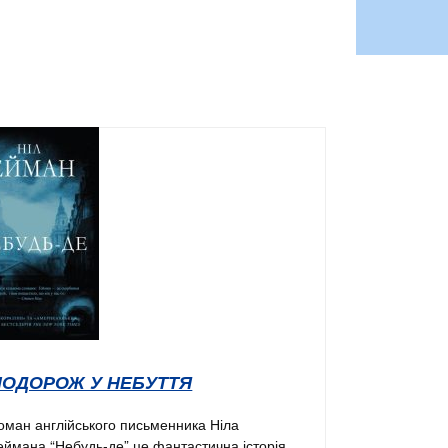
ПОДОРОЖ У НЕБУТТЯ
оман англійського письменника Ніла
еймана “Небудь-де” це фантастична історія