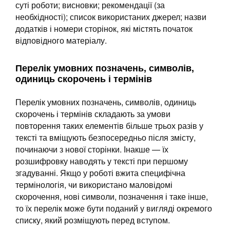
суті роботи; висновки; рекомендації (за
необхідності); список використаних джерел; назви
додатків і номери сторінок, які містять початок
відповідного матеріалу.
Перелік умовних позначень, символів,
одиниць скорочень і термінів
Перелік умовних позначень, символів, одиниць
скорочень і термінів складають за умови
повторення таких елементів більше трьох разів у
тексті та вміщують безпосередньо після змісту,
починаючи з нової сторінки. Інакше — їх
розшифровку наводять у тексті при першому
згадуванні. Якщо у роботі вжита специфічна
термінологія, чи використано маловідомі
скорочення, нові символи, позначення і таке інше,
то їх перелік може бути поданий у вигляді окремого
списку, який розміщують перед вступом.