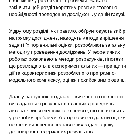
своє місце у розв’язанні проблеми. Бажано
закінчити цей розділ коротким резюме стосовно
необхідності проведення досліджень у даній галузі.
У другому розділі, як правило, обґрунтовують вибір
напрямку досліджень, наводять методи вирішення
задач і їх порівняльні оцінки, розробляють загальну
методику проведення досліджень. У теоретичних
роботах розкривають методи розрахунків, гіпотези,
що розглядають, в експериментальних — принципи
дії та характеристики розробленого програмно-
модельного комплексу, оцінки похибок вимірювань.
Далі, у наступних розділах, з вичерпною повнотою
викладаються результати власних досліджень
автора з висвітленням того нового, що він вносить
у розробку проблеми. Автор повинен давати оцінку
повноти вирішення поставлених задач, оцінку
достовірності одержаних результатів