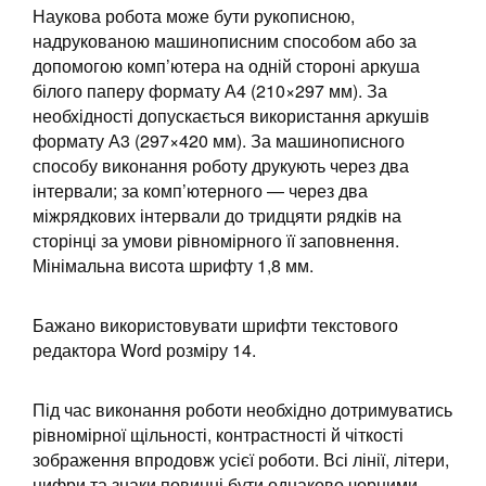
Наукова робота може бути рукописною,
надрукованою машинописним способом або за
допомогою комп’ютера на одній стороні аркуша
білого паперу формату А4 (210×297 мм). За
необхідності допускається використання аркушів
формату А3 (297×420 мм). За машинописного
способу виконання роботу друкують через два
інтервали; за комп’ютерного — через два
міжрядкових інтервали до тридцяти рядків на
сторінці за умови рівномірного її заповнення.
Мінімальна висота шрифту 1,8 мм.
Бажано використовувати шрифти текстового
редактора Word розміру 14.
Під час виконання роботи необхідно дотримуватись
рівномірної щільності, контрастності й чіткості
зображення впродовж усієї роботи. Всі лінії, літери,
цифри та знаки повинні бути однаково чорними