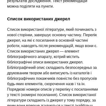
результатів дослідження. Текст рекомендацій
можна поділяти на пункти.
Список використаних джерел
Список використаної літератури, який починають з
нової сторінки, завершує основну частину. Перелік
джерел, на які є посилання в основній частині
роботи, наводять після рекомендацій, якщо вони є.
Список використаних джерел — елемент
бібліографічного апарату, котрий містить
бібліографічні описи використаних джерел.
Бібліографічний опис складають безпосередньо за
друкованим твором або виписують із каталогів і
бібліографічних покажчиків повністю без пропусків
будь-яких елементів, скорочення назв і та ін.
Порядкові номери описів у переліку є посиланнями
у тексті (номерні посилання). Список використаної
літератури складають із джерел у тому порядку, за
яким вони вперше згадуються у тексті (найбільш