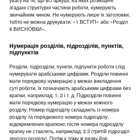
увагу на те, що всі аркуші, на яких розміщені
згадані структурні частини роботи, нумерують
звичайним чином. Не нумерують лише їх заголовки,
тобто не можна друкувати: «1 ВСТУП» або «Розділ
6 ВИСНОВКИ».
Нумерація розділів, підрозділів, пунктів,
підпунктів
Розділи, підрозділи, пункти, підпункти роботи слід
нумерувати арабськими цифрами. Розділи повинні
мати порядкову нумерацію у межах викладення
суті роботи, їх позначають арабськими цифрами без
крапки, наприклад: 1, 2 і т. д. Підрозділи повинні
мати порядкову нумерацію у межах кожного
розділу. Номер підрозділу складають із номера
розділу та порядкового номера підрозділу,
відокремлених крапкою; після номера підрозділу
крапку не ставлять, наприклад: 2.3 (третій підрозділ
другого розділу). Потім у тому ж рядку йде