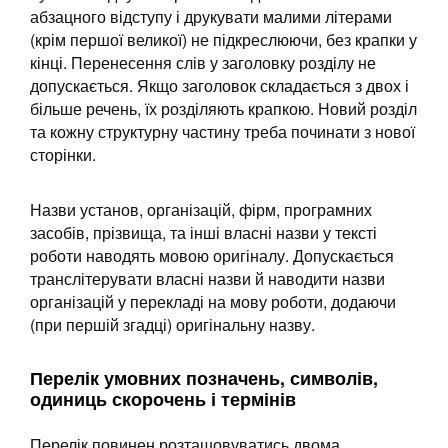
абзацного відступу і друкувати малими літерами
(крім першої великої) не підкреслюючи, без крапки у
кінці. Перенесення слів у заголовку розділу не
допускається. Якщо заголовок складається з двох і
більше речень, їх розділяють крапкою. Новий розділ
та кожну структурну частину треба починати з нової
сторінки.
Назви установ, організацій, фірм, програмних
засобів, прізвища, та інші власні назви у тексті
роботи наводять мовою оригіналу. Допускається
транслітерувати власні назви й наводити назви
організацій у перекладі на мову роботи, додаючи
(при першій згадці) оригінальну назву.
Перелік умовних позначень, символів,
одиниць скорочень і термінів
Перелік повинен розташовуватись двома