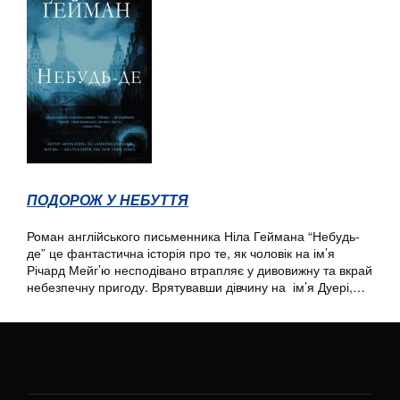
ПОДОРОЖ У НЕБУТТЯ
Роман англійського письменника Ніла Геймана “Небудь-
де” це фантастична історія про те, як чоловік на ім’я
Річард Мейг’ю несподівано втрапляє у дивовижну та вкрай
небезпечну пригоду. Врятувавши дівчину на ім’я Дуері,…