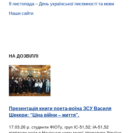
9 листопада – День української писемності та мови
Наши сайти
НА ДОЗВІЛЛІ
Презентація книги поета-воїна ЗСУ Василя
Шекери: “Ціна війни – життя”.
17.03.26 р. студенти ФІОТу, груп ІС-51,52; ІА-51,52
відвідали захід в Національному музеї літератури України