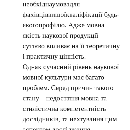
необхіднаумовадля
фахівціввищоїкваліфікації будь-
якогопрофілю.
Адже мовна
якість наукової продукції
суттєво впливає на її теоретичну
і практичну цінність.
Однак сучасний рівень наукової
мовної культури має багато
проблем. Серед причин такого
стану
–
недостатня мовна та
стилістична компетентність
дослідників, та нехтування цим
аспектом дослідження.