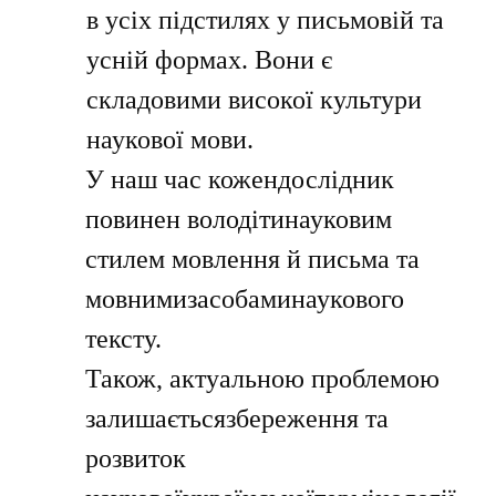
в усіх підстилях у письмовій та
усній формах. Вони є
складовими високої культури
наукової мови.
У наш час
кож
ен
дослідник
повинен володітинауковим
стилем мовлення й письма та
мовнимизасобаминаукового
тексту.
Також, актуальною проблемою
залишаєтьсязбереження та
розвиток