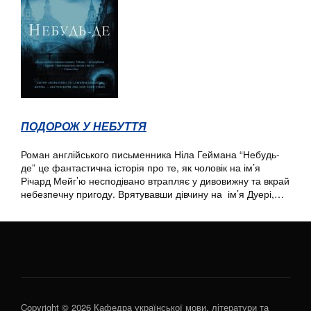
ПОДОРОЖ У НЕБУТТЯ
Роман англійського письменника Ніла Геймана “Небудь-
де” це фантастична історія про те, як чоловік на ім’я
Річард Мейг’ю несподівано втрапляє у дивовижну та вкрай
небезпечну пригоду. Врятувавши дівчину на ім’я Дуері,…
Copyright © 2026 Кафедра української мови, літератури та