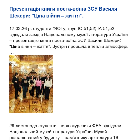
Презентація книги поета-воїна ЗСУ Василя
Шекери: “Ціна війни – життя”.
17.03.26 р. студенти ФІОТу, груп ІС-51,52; ІА-51,52
відвідали захід в Національному музеї літератури України
– презентацію книги поета-воїна ЗСУ Василя Шекери:
“Ціна війни – життя”. Зустріч пройшла в теплій атмосфері.
…
29 листопада студенти- першокурсники ФЕА відвідали
Національний музей літератури України. Музей
розташований у будинку – пам’ятнику архітектури 19