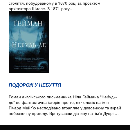
століття, побудованому в 1870 році за проєктом
архітектора Шилле. З 1871 року…
ПОДОРОЖ У НЕБУТТЯ
Роман англійського письменника Ніла Геймана “Небудь-
де” це фантастична історія про те, як чоловік на ім’я
Річард Мейг’ю несподівано втрапляє у дивовижну та вкрай
небезпечну пригоду. Врятувавши дівчину на ім’я Дуері,…