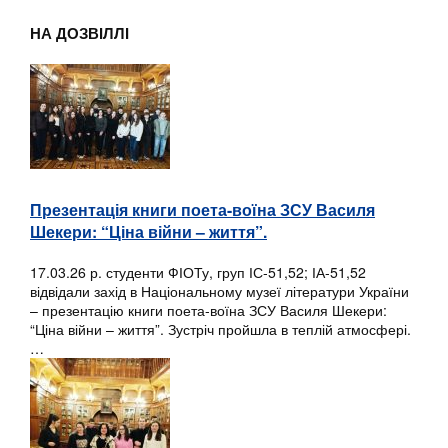
НА ДОЗВІЛЛІ
Презентація книги поета-воїна ЗСУ Василя
Шекери: “Ціна війни – життя”.
17.03.26 р. студенти ФІОТу, груп ІС-51,52; ІА-51,52
відвідали захід в Національному музеї літератури України
– презентацію книги поета-воїна ЗСУ Василя Шекери:
“Ціна війни – життя”. Зустріч пройшла в теплій атмосфері.
…