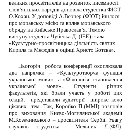
великих просвітителів на розвиток писемності
слов’янських народів доповіла студентка ФІОТ
О.Кохан. У доповіді А.Вернер (ФІОТ) йшлося
про моравську місію та вплив моравського
обряду на Київське Православ’я. Темою
виступу студента Чубенка Д. (ІЕЕ) стала
«Культурно-просвітницька діяльність святих
Кирила та Мефодія в оцінці Христо Ботєва».
Цьогоріч робота конференції охоплювала
два напрямки – «Культуротворча функція
української мови» та «Філологія: становлення
української мови». Студенти різних
факультетів, які брали участь у роботі цих
секцій, представили аудиторії широке коло
цікавих тем. Так, Коробко П.(ММІ) розповів
про вихованця Києво-Могилянської академії
М.Козачинського – просвітителя Сербії. Увагу
слухачів студентка Мельник Л.(ФЛ)