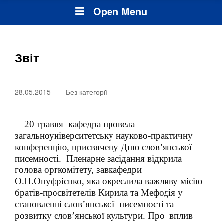
Open Menu
Звіт
28.05.2015
Без категорії
20 травня
кафедра провела
загальноуніверситетську науково-практичну
конференцію, присвячену Дню слов’янської
писемності.
Пленарне засідання відкрила
голова оргкомітету, завкафедри
О.П.Онуфрієнко, яка окреслила важливу місію
братів-просвітетелів Кирила та Мефодія у
становленні слов’янської
писемності та
розвитку слов’янської культури. Про
вплив