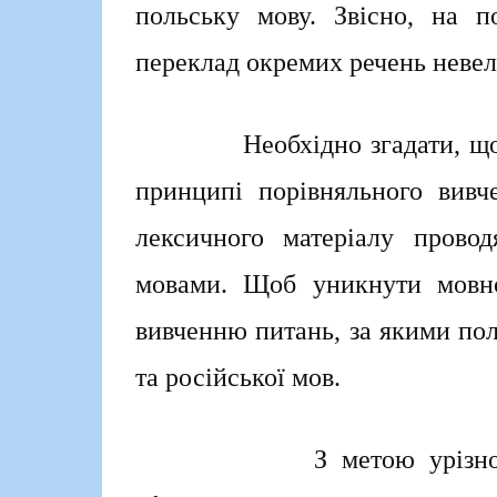
польську мову. Звісно, на п
переклад окремих речень невел
Необхідно згадати, що про
принципі порівняльного вивч
лексичного матеріалу провод
мовами. Щоб уникнути мовної
вивченню питань, за якими поль
та російської мов.
З метою урізноманітне