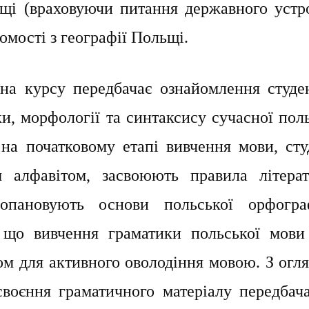
льщі (враховуючи питання державного устр
омості з географії Польщі.
у передбачає ознайомлення студен
, морфології та синтаксису сучасної поль
 на початковому етапі вивчення мови, сту
 алфавітом, засвоюють правила літерат
опановують основи польської орфогра
и, що вивчення граматики польської мови
м для активного оволодіння мовою. З огля
своєння граматичного матеріалу передбача