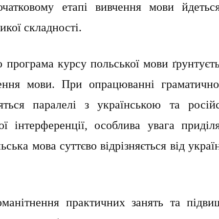
очатковому етапі вивчення мови йдетьс
икої складності.
грама курсу польської мови ґрунтуєть
ення мови. При опрацюванні граматично
яться паралелі з українською та росій
 інтерференції, особлива увага приділя
ська мова суттєво відрізняється від украї
ння практичних занять та підвищ