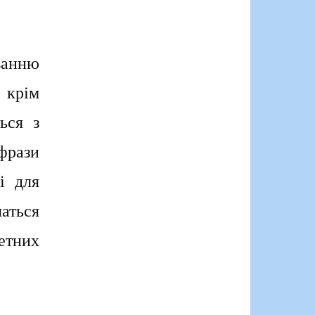
ванню
 крім
ься з
фрази
і для
чаться
тних