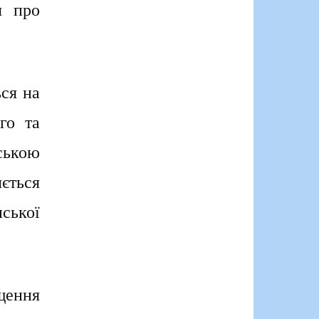
я про
ся на
го та
ською
ється
нської
ення