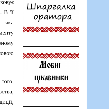
ховує
 В її
, яка
менту
еному
мовою
того,
вства,
диції,