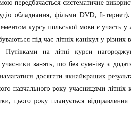
амою передбачається систематичне викорис
аудіо обладнання, фільми
DVD
, Інтернет)
ементом курсу польської мови є участь у 
буваються під час літніх канікул у різних
. Путівками на літні курси нагороджу
 учасники занять, що без сумніву є додат
амагатися досягати якнайкращих результа
ого навчального року учасницями літніх к
тки, цього року планується відправлення 