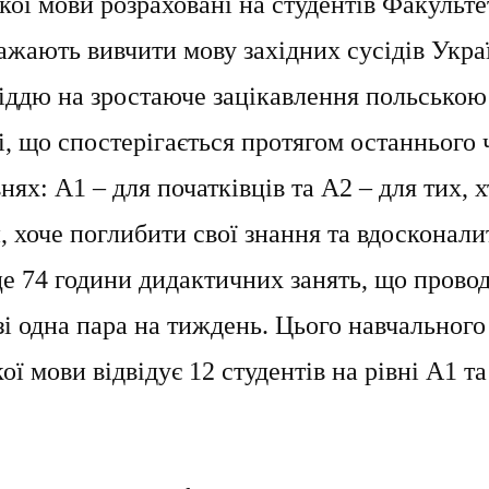
кої мови розраховані на студентів Факульте
ажають вивчити мову західних сусідів Укра
овіддю на зростаюче зацікавлення польською
, що спостерігається протягом останнього 
нях: А1 – для початківців та А2 – для тих, х
, хоче поглибити свої знання та вдосконали
це 74 години дидактичних занять, що прово
зі одна пара на тиждень. Цього навчального
ої мови відвідує 12 студентів на рівні А1 та