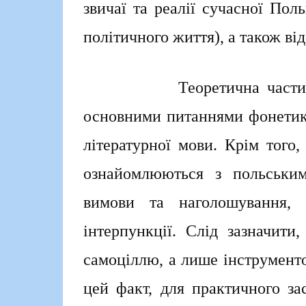
звичаї та реалії сучасної По
політичного життя), а також від
Теоретична частина курс
основними питаннями фонетики
літературної мови. Крім того,
ознайомлюються з польським
вимови та наголошування, 
інтерпункції. Слід зазначит
самоціллю, а лише інструменто
цей факт, для практичного за