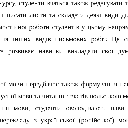
 студенти вчаться також редагувати т
і писати листи та складати деякі види ді
мостійної роботи студентів у цьому напря
й та інших видів письмових робіт. Це с
та розвиває навички викладати свої ду
ви передбачає також формування на
 усної мови та читання текстів польською 
ння мови, студенти оволодівають навич
перекладу з української (російської) мо