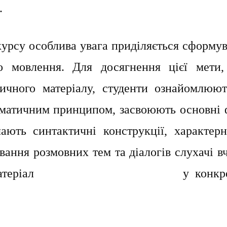
.
у особлива увага приділяється сформу
о мовлення. Для досягнення цієї мети,
тичного матеріалу, студенти ознайомлюют
ематичним принципом, засвоюють основні 
ають синтактичні конструкції, характерн
вання розмовних тем та діалогів слухачі в
ксичний матеріал у конкре