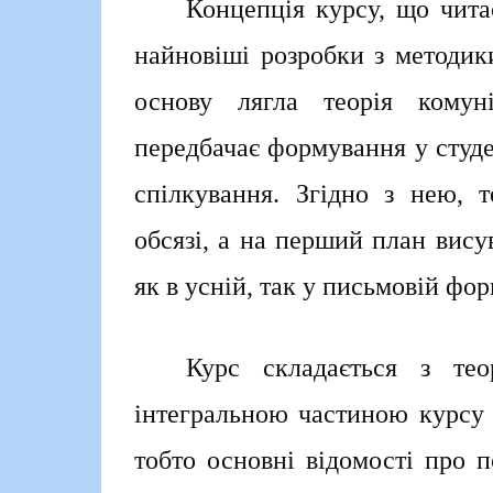
Концепція курсу, що чита
найновіші розробки з методики
основу лягла теорія комун
передбачає формування у студе
спілкування. Згідно з нею, 
обсязі, а на перший план вису
як в усній, так у письмовій фор
Курс складається з тео
інтегральною частиною курсу п
тобто основні відомості про п