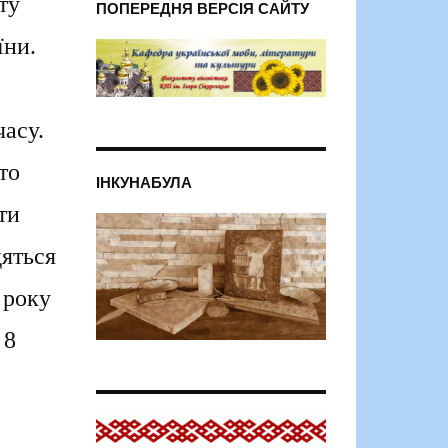
ту
ПОПЕРЕДНЯ ВЕРСІЯ САЙТУ
їни.
часу.
то
ІНКУНАБУЛА
ти
дяться
 року
 8