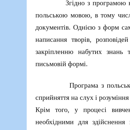
Згідно з програмою курсу,
польською мовою, в тому числ
документів. Однією з форм са
написання творів, розповіде
закріпленню набутих знань 
письмовій формі.
Програма з польської мо
сприйняття на слух і розуміння
Крім того, у процесі вивче
необхідними для здійснення 