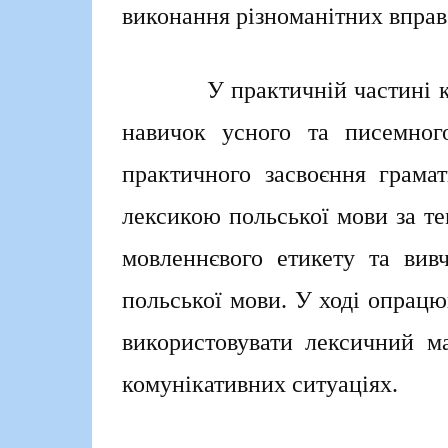
виконання різноманітних вправ
У практичній частині курс
навичок усного та писемног
практичного засвоєння грама
лексикою польської мови за т
мовленнєвого етикету та вивч
польської мови. У ході опрацю
використовувати ле
комунікативних ситуаціях.