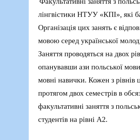
Факультативні заняття з польсь
лінгвістики НТУУ «КПІ», які б
Організація цих занять є відп
мовою серед української молоді
Заняття проводяться на двох рів
опанувавши ази польської мови
мовні навички. Кожен з рівнів 
протягом двох семестрів в обся
факультативні заняття з польськ
студентів на рівні А2.