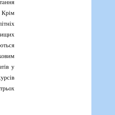
тання
. Крім
літніх
 вищих
ються
ковим
тів у
урсів
трьох