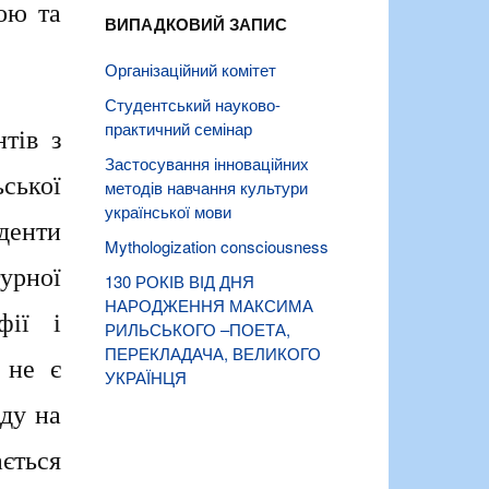
ою та
ВИПАДКОВИЙ ЗАПИС
Організаційний комітет
Студентський науково-
практичний семінар
тів з
Застосування інноваційних
ської
методів навчання культури
української мови
денти
Mythologization consciousness
урної
130 РОКІВ ВІД ДНЯ
НАРОДЖЕННЯ МАКСИМА
фії і
РИЛЬСЬКОГО –ПОЕТА,
ПЕРЕКЛАДАЧА, ВЕЛИКОГО
 не є
УКРАЇНЦЯ
ду на
ється