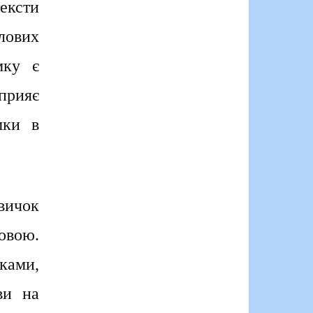
ексти
лових
мку є
прияє
мки в
вичок
мовою.
ками,
ви на