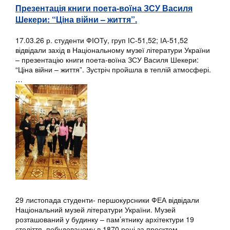
Презентація книги поета-воїна ЗСУ Василя
Шекери: “Ціна війни – життя”.
17.03.26 р. студенти ФІОТу, груп ІС-51,52; ІА-51,52
відвідали захід в Національному музеї літератури України
– презентацію книги поета-воїна ЗСУ Василя Шекери:
“Ціна війни – життя”. Зустріч пройшла в теплій атмосфері.
…
29 листопада студенти- першокурсники ФЕА відвідали
Національний музей літератури України. Музей
розташований у будинку – пам’ятнику архітектури 19
століття, побудованому в 1870 році за проєктом