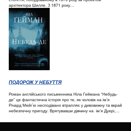
архітектора Шилле. З 1871 року…
ПОДОРОЖ У НЕБУТТЯ
Роман англійського письменника Ніла Геймана “Небудь-
де” це фантастична історія про те, як чоловік на ім’я
Річард Мейг’ю несподівано втрапляє у дивовижну та вкрай
небезпечну пригоду. Врятувавши дівчину на ім’я Дуері,…