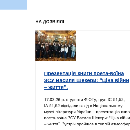
НА ДОЗВІЛЛІ
Презентація книги поета-воїна
ЗСУ Василя Шекери: “Ціна війни
– життя”.
17.03.26 р. студенти ФІОТу, груп ІС-51,52;
ІА-51,52 відвідали захід в Національному
музеї літератури України – презентацію книг
поета-воїна ЗСУ Василя Шекери: “Ціна війни
– життя”. Зустріч пройшла в теплій атмосфер
…