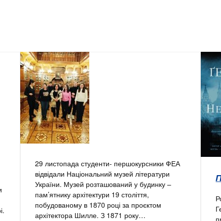
29 листопада студенти- першокурсники ФЕА
відвідали Національний музей літератури
України. Музей розташований у будинку –
и
пам’ятнику архітектури 19 століття,
Р
побудованому в 1870 році за проєктом
Г
і.
архітектора Шилле. З 1871 року…
п