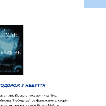
ПОДОРОЖ У НЕБУТТЯ
оман англійського письменника Ніла
еймана “Небудь-де” це фантастична історія
ро те, як чоловік на ім’я Річард Мейг’ю