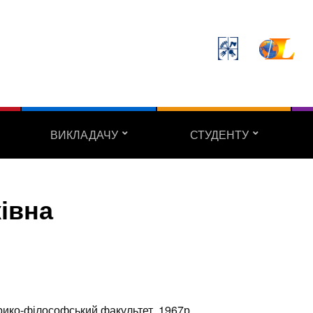
ВИКЛАДАЧУ
СТУДЕНТУ
ківна
рико-філософський факультет, 1967р.