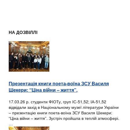
НА ДОЗВІЛЛІ
Презентація книги поета-воїна ЗСУ Василя
Шекери: “Ціна війни – життя”.
17.03.26 р. студенти ФІОТу, груп ІС-51,52; ІА-51,52
відвідали захід в Національному музеї літератури України
– презентацію книги поета-воїна ЗСУ Василя Шекери:
“Ціна війни – життя”. Зустріч пройшла в теплій атмосфері.
…