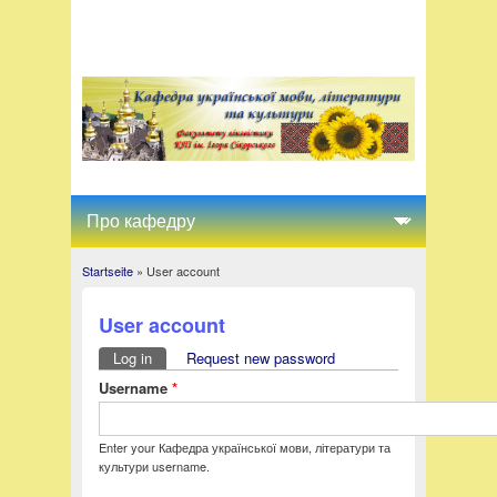
Startseite
» User account
You are here
User account
Log in
(active tab)
Request new password
Primary tabs
Username
*
Enter your Кафедра української мови, літератури та
культури username.