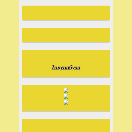
Інкунабула