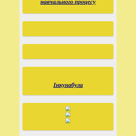
навчального процесу
Інкунабула