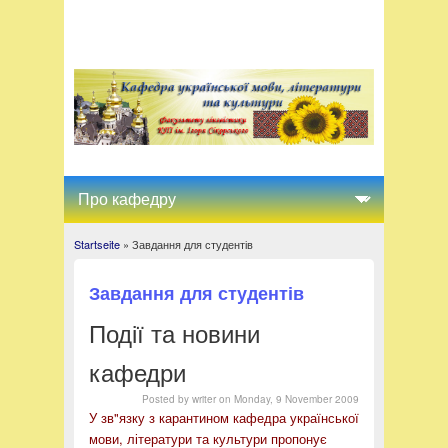
Startseite
» Завдання для студентів
You are here
Завдання для студентів
Події та новини
кафедри
Posted by
writer
on
Monday, 9 November 2009
У зв"язку з карантином кафедра української
мови, літератури та культури пропонує