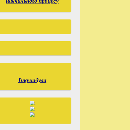
навчального процесу
Інкунабула