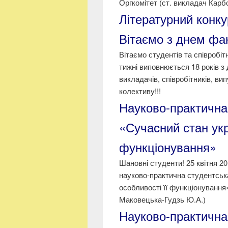
Оргкомітет (ст. викладач Карбо
Літературний конку
Вітаємо з днем факу
Вітаємо студентів та співро
тижні виповнюється 18 років з
викладачів, співробітників, вип
колективу!!!
Науково-практична
«Сучасний стан укр
функціонування»
Шановні студенти! 25 квітня 20
науково-практична студентськ
особливості її функціонування
Маковецька-Гудзь Ю.А.)
Науково-практична