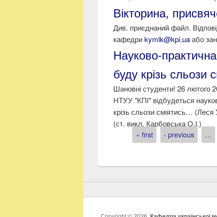
Вікторина, присвяч
Див. приєднаний файл. Відпові
кафедри
kymlk@kpi.ua
або зано
Науково-практична
буду крізь сльози 
Шановні студенти! 26 лютого 2
НТУУ "КПІ" відбудеться науко
крізь сльози сміятись… (Леся 
(ст. викл. Карбовська О.І.)
« first
‹ previous
…
Pages
Copyright © 2026,
Кафедра української мо