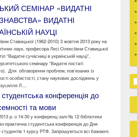
СЬКИЙ СЕМІНАР «ВИДАТНІ
ОЗНАВСТВА» ВИДАТНІ
АЇНСЬКІЙ НАУЦІ
ївни Ставицької (1962-2010) 3 жовтня 2013 року на
гічних наук, професора Лесі Олексіївни Ставицької
іл “Видатні сучасниці в українській науці”,
верситетського семінару “Видатні постаті
го). Для обговорення проблем, пов’язаних із
сті особистості, стану наукових досліджень у
S
зусилля Л....
 студентська конференція до
семності та мови
013 р. о 14-30 у конференц-залі № 12 бібліотеки
во-практична студентська конференція до Дня
и студентів 1 курсу РТФ. Запрошуються всі бажаючі.