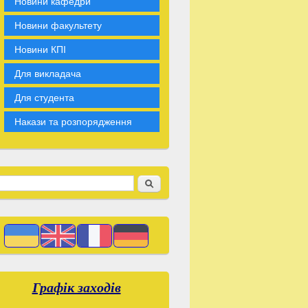
Новини кафедри
Новини факультету
Новини КПІ
Для викладача
Для студента
Накази та розпорядження
Suchen
earch form
Графік заходів