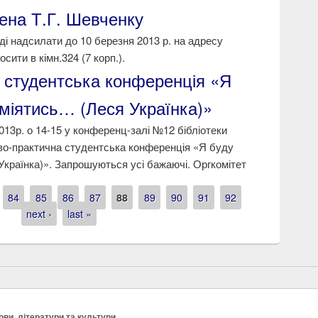
ена Т.Г. Шевченку
ді надсилати до 10 березня 2013 р. на адресу
сити в кімн.324 (7 корп.).
 студентська конференція «Я
сміятись… (Леся Українка)»
013р. о 14-15 у конференц-залі №12 бібліотеки
во-практична студентська конференція «Я буду
Українка)». Запрошуються усі бажаючі. Оргкомітет
84
85
86
87
88
89
90
91
92
next ›
last »
ви, літератури та культури