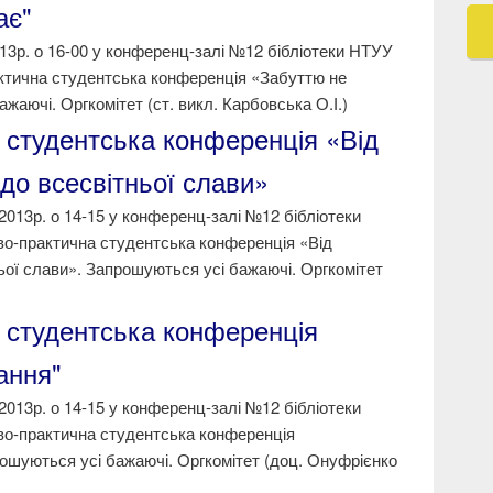
ає"
013р. о 16-00 у конференц-залі №12 бібліотеки НТУУ
актична студентська конференція «Забуттю не
жаючі. Оргкомітет (ст. викл. Карбовська О.І.)
 студентська конференція «Від
 до всесвітньої слави»
2013р. о 14-15 у конференц-залі №12 бібліотеки
во-практична студентська конференція «Від
ньої слави». Запрошуються усі бажаючі. Оргкомітет
 студентська конференція
ання"
2013р. о 14-15 у конференц-залі №12 бібліотеки
во-практична студентська конференція
ошуються усі бажаючі. Оргкомітет (доц. Онуфрієнко