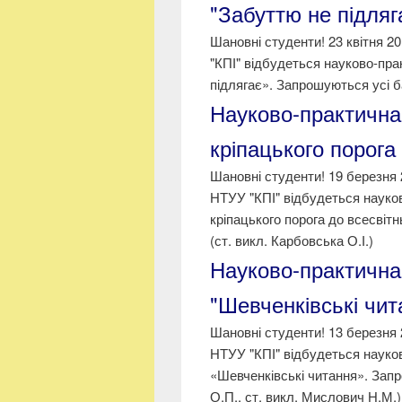
"Забуттю не підляг
Шановні студенти! 23 квітня 2
"КПІ" відбудеться науково-пр
підлягає». Запрошуються усі ба
Науково-практична
кріпацького порога
Шановні студенти! 19 березня 
НТУУ "КПІ" відбудеться науко
кріпацького порога до всесвіт
(ст. викл. Карбовська О.І.)
Науково-практична
"Шевченківські чит
Шановні студенти! 13 березня 
НТУУ "КПІ" відбудеться науко
«Шевченківські читання». Запр
О.П., ст. викл. Мислович Н.М.)