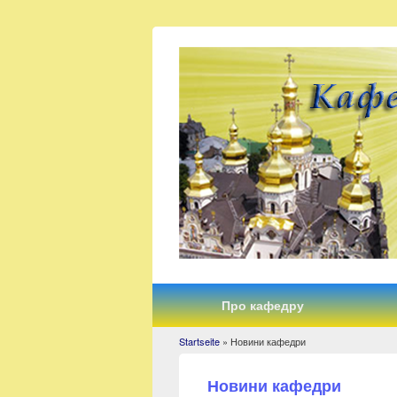
Про кафедру
Startseite
» Новини кафедри
You are here
Новини кафедри