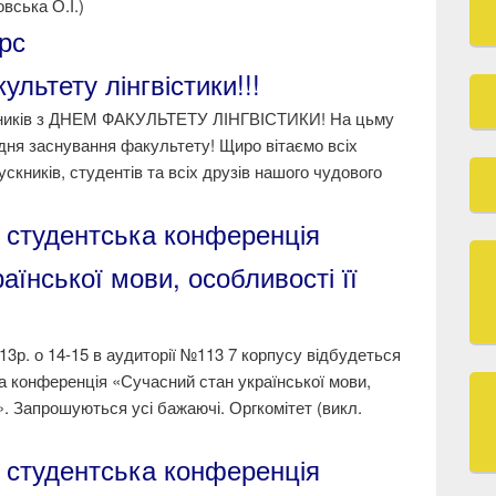
вська О.І.)
рс
льтету лінгвістики!!!
бітників з ДНЕМ ФАКУЛЬТЕТУ ЛІНГВІСТИКИ! На цьму
 дня заснування факультету! Щиро вітаємо всіх
ускників, студентів та всіх друзів нашого чудового
 студентська конференція
аїнської мови, особливості її
13р. о 14-15 в аудиторії №113 7 корпусу відбудеться
а конференція «Сучасний стан української мови,
». Запрошуються усі бажаючі. Оргкомітет (викл.
 студентська конференція