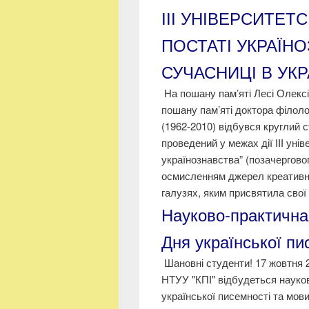
ІІІ УНІВЕРСИТЕТ
ПОСТАТІ УКРАЇН
СУЧАСНИЦІ В УКР
На пошану пам’яті Лесі Олексі
пошану пам’яті доктора філоло
(1962-2010) відбувся круглий ст
проведений у межах дії ІІІ уні
українознавства” (позачергово
осмисленням джерел креативно
галузях, яким присвятила свої 
Науково-практична
Дня української пи
Шановні студенти! 17 жовтня 2
НТУУ "КПІ" відбудеться науко
української писемності та мов