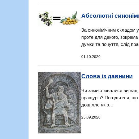
Абсолютні синонім
За синонімічним складом у
проте для декого, зокрема
думки та почуття, слід п
01.10.2020
Слова із давнини
Чи замислювалися ви над т
пращурів? Погодьтеся, що 
дощ ллє як з…
25.09.2020