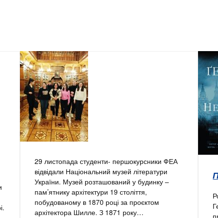
29 листопада студенти- першокурсники ФЕА
відвідали Національний музей літератури
України. Музей розташований у будинку –
и
пам’ятнику архітектури 19 століття,
Р
побудованому в 1870 році за проєктом
Г
і.
архітектора Шилле. З 1871 року…
п