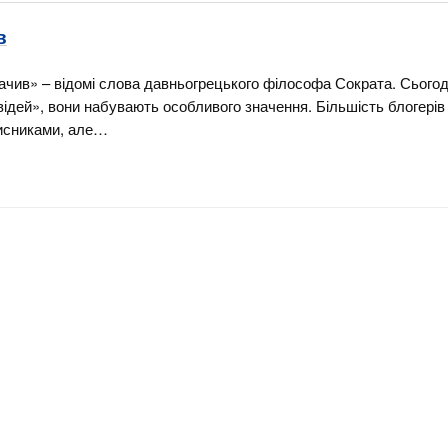
в
ачив» – відомі слова давньогрецького філософа Сократа. Сьогодн
відей», вони набувають особливого значення. Більшість блогері
писниками, але…