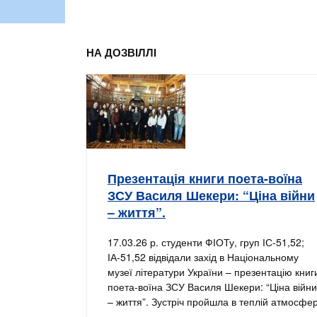
НА ДОЗВІЛЛІ
Презентація книги поета-воїна
ЗСУ Василя Шекери: “Ціна війни
– життя”.
17.03.26 р. студенти ФІОТу, груп ІС-51,52;
ІА-51,52 відвідали захід в Національному
музеї літератури України – презентацію книг
поета-воїна ЗСУ Василя Шекери: “Ціна війни
– життя”. Зустріч пройшла в теплій атмосфер
…