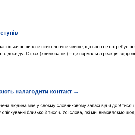
ступів
настільки поширене психологічне явище, що воно не потребує по
ного досвіду. Страх (хвилювання) – це нормальна реакція здоров
ають налагодити контакт ↔
ена людина має у своєму словниковому запасі від 6 до 9 тисяч 
спілкуванні близько 2 тисяч. Усі слова, які ми вимовляємо щод