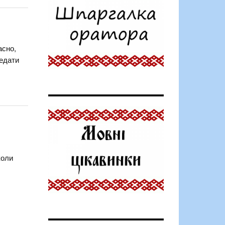
асно,
редати
коли