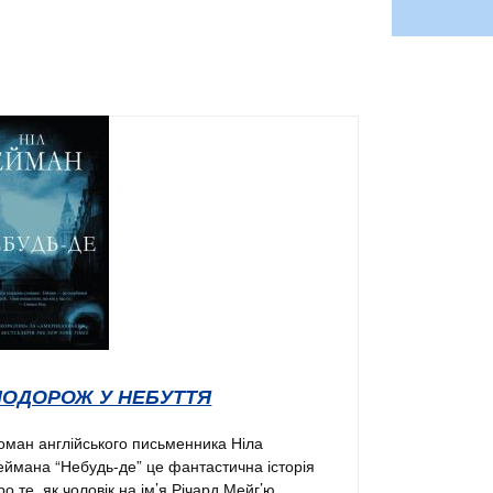
ПОДОРОЖ У НЕБУТТЯ
оман англійського письменника Ніла
еймана “Небудь-де” це фантастична історія
ро те, як чоловік на ім’я Річард Мейг’ю