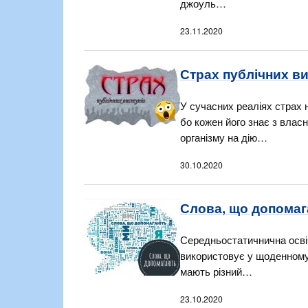
джоуль…
23.11.2020
Страх публічних ви
У сучасних реаліях страх 
бо кожен його знає з влас
організму на дію…
30.10.2020
Слова, що допомаг
Середньостатичнична освіч
використовує у щоденному 
мають різний…
23.10.2020