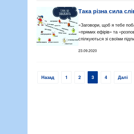
Така різна сила слі
«Заговори, щоб я тебе поб
«прямих ефірів» та «розпо
спілкуються зі своїми під
23.09.2020
Навігація
Назад
1
2
3
4
Далі
записів