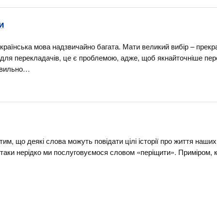
и
країнська мова надзвичайно багата. Мати великий вибір – прекр
 для перекладачів, це є проблемою, адже, щоб якнайточніше пе
равильно…
им, що деякі слова можуть повідати цілі історії про життя наших
таки нерідко ми послуговуємося словом «періщити». Приміром, 