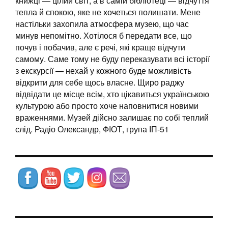
книжці — цілий світ, а в самій бібліотеці — відчуття
тепла й спокою, яке не хочеться полишати. Мене
настільки захопила атмосфера музею, що час
минув непомітно. Хотілося б передати все, що
почув і побачив, але є речі, які краще відчути
самому. Саме тому не буду переказувати всі історії
з екскурсії — нехай у кожного буде можливість
відкрити для себе щось власне. Щиро раджу
відвідати це місце всім, хто цікавиться українською
культурою або просто хоче наповнитися новими
враженнями. Музей дійсно залишає по собі теплий
слід. Радіо Олександр, ФІОТ, група ІП-51