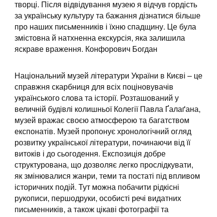
творці. Після відвідування музею я відчув гордість
за українську культуру та бажання дізнатися більше
про наших письменників і їхню спадщину. Це була
змістовна й натхненна екскурсія, яка залишила
яскраве враження. Конфорович Богдан
Національний музей літератури України в Києві – це
справжня скарбниця для всіх поціновувачів
українського слова та історії. Розташований у
величній будівлі колишньої Колегії Павла Ґалаґана,
музей вражає своєю атмосферою та багатством
експонатів. Музей пропонує хронологічний огляд
розвитку української літератури, починаючи від її
витоків і до сьогодення. Експозиція добре
структурована, що дозволяє легко прослідкувати,
як змінювалися жанри, теми та постаті під впливом
історичних подій. Тут можна побачити рідкісні
рукописи, першодруки, особисті речі видатних
письменників, а також цікаві фотографії та