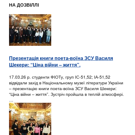
НА ДОЗВІЛЛІ
Презентація книги поета-воїна ЗСУ Василя
Шекери: “Ціна війни – життя”.
17.03.26 р. студенти ФІОТу, груп ІС-51,52; ІА-51,52
відвідали захід в Національному музеї літератури України
– презентацію книги поета-воїна ЗСУ Василя Шекери:
“Ціна війни – життя”. Зустріч пройшла в теплій атмосфері.
…