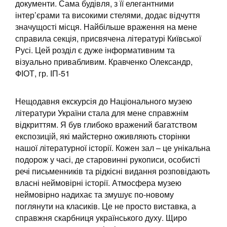
документи. Сама будівля, з її елегантними
інтер’єрами та високими стелями, додає відчуття
значущості місця. Найбільше враження на мене
справила секція, присвячена літературі Київської
Русі. Цей розділ є дуже інформативним та
візуально привабливим. Кравченко Олександр,
ФІОТ, гр. ІП-51
Нещодавня екскурсія до Національного музею
літератури України стала для мене справжнім
відкриттям. Я був глибоко вражений багатством
експозицій, які майстерно оживляють сторінки
нашої літературної історії. Кожен зал – це унікальна
подорож у часі, де старовинні рукописи, особисті
речі письменників та рідкісні видання розповідають
власні неймовірні історії. Атмосфера музею
неймовірно надихає та змушує по-новому
поглянути на класиків. Це не просто виставка, а
справжня скарбниця українського духу. Щиро