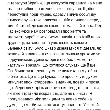
літератури України, і ця екскурсія справила на мене
значно глибше враження, ніж я очікував. Щойно
переступив поріг музею, одразу відчув особливу
атмосферу — таке враження, ніби опинився серед
живої історії, де кожен експонат має свій голос. Під
час екскурсії нам розповідали про життя та
творчість українських письменників, про їхній шлях,
труднощі, натхнення та унікальність їхнього
бачення світу. Було цікаво дізнаватися ті деталі, які
зазвичай залишаються поза шкільними уроками чи
підручниками. Деякі історії й особисті моменти
настільки вразили, що хотілося слухати ще й ще.
Особливе захоплення у мене викликала музейна
бібліотека. Це місце буквально просякнуте духом
минулих епох: старовинні видання, поезія й проза,
що збереглися крізь десятиліття, тендітні сторінки,
які вже втратили яскравість, але не цінність. Я
прогулювався між полицями та ловив себе на
думці, що міг би залишитися тут надовго. У кожній