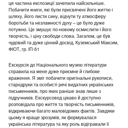
ця частина експозиції зачепила найсильніше.
Побачити книги, які були присвячені його життю і
шляху, його листи сину, відчути ту атмосферу
боротьби та незламності духу – це було дуже
потужно. Це змушує по-новому осмислити і його
творчість, і ціну свободи слова. Загалом, це був
чудовий та дуже цінний досвід. Куземський Максим,
ФІОТ, гр. ІП-51
Екскурсія до Національного музею літератури
справила на мене дуже приємне й глибоке
враження. Я зміг побачити оригінальні рукописи,
стародруки та особисті речі видатних українських
письменників, про яких раніше знав лише з
підручників. Екскурсовод цікаво й доступно
розповідала про життя та творчість письменників,
відкриваючи багато маловідомих фактів. Завдяки
цьому я краще зрозумів, як формувалася
українська література та яку роль відігравали її