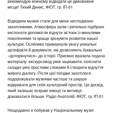
рекомендую кожному відвідати це дивовижне
місце! Тихий Денис, ФІОТ, гр. ІП-51
Відвідини музею стали для мене несподівано
захопливими. Атмосфера залів і ретельно підібрані
експонати допомогли відчути зв’язок із минулими
поколіннями та краще зрозуміти розвиток нашої
культури. Особливо привернули увагу унікальні
артефакти й документи, які дозволяють буквально
«доторкнутися» до історії. Приємно вразила подача
матеріалу: екскурсовод умів зацікавити, пояснити
складні речі простими словами й створити відчуття
живого діалогу. Після цієї поїздки захотілося
подорожувати музеями частіше та ширше
відкривати для себе культурний простір. Це досвід,
який залишає яскраві емоції та мотивує
дізнаватися більше. Радіо Анатолій, ФІОТ, гр. ІП-51
Нещодавно я побував у Національному музеї