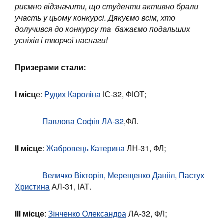
риємно відзначити, що студенти активно брали
участь у цьому конкурсі. Дякуємо всім, хто
долучився до конкурсу та бажаємо подальших
успіхів і творчої наснаги!
Призерами стали:
І місц
е:
Рудих Кароліна
ІС-32, ФІОТ;
Павлова Софія ЛА-32
,ФЛ.
ІІ місце
:
Жабровець Катерина
ЛН-31, ФЛ;
Величко Вікторія, Мерещенко Данііл, Пастух
Христина
АЛ-31, ІАТ.
ІІІ місце
:
Зінченко Олександра
ЛА-32, ФЛ;