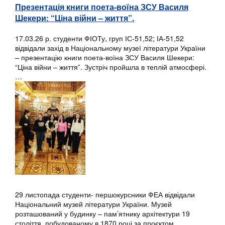
Презентація книги поета-воїна ЗСУ Василя
Шекери: “Ціна війни – життя”.
17.03.26 р. студенти ФІОТу, груп ІС-51,52; ІА-51,52
відвідали захід в Національному музеї літератури України
– презентацію книги поета-воїна ЗСУ Василя Шекери:
“Ціна війни – життя”. Зустріч пройшла в теплій атмосфері.
…
29 листопада студенти- першокурсники ФЕА відвідали
Національний музей літератури України. Музей
розташований у будинку – пам’ятнику архітектури 19
століття, побудованому в 1870 році за проєктом