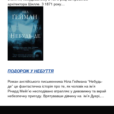
архітектора Шилле. З 1871 року…
ПОДОРОЖ У НЕБУТТЯ
Роман англійського письменника Ніла Геймана “Небудь-
де” це фантастична історія про те, як чоловік на ім’я
Річард Мейг’ю несподівано втрапляє у дивовижну та вкрай
небезпечну пригоду. Врятувавши дівчину на ім’я Дуері,…